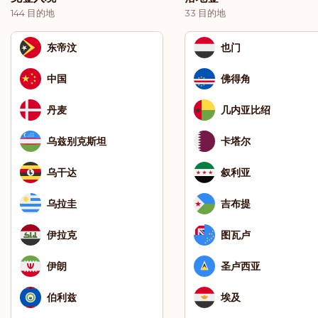
144 目的地
33 目的地
东帝汶
也门
中国
佛得角
丹麦
几内亚比绍
乌兹别克斯坦
卡塔尔
乌干达
叙利亚
乌拉圭
吉布提
伊拉克
图瓦卢
伊朗
圣卢西亚
伯利兹
埃及