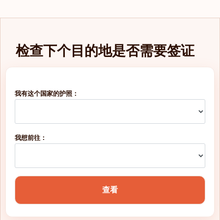
库拉索
开曼群岛
检查下个目的地是否需要签证
德国
意大利
我有这个国家的护照：
拉脱维亚
挪威
我想前往：
捷克共和国
摩尔多瓦
摩洛哥
查看
摩纳哥