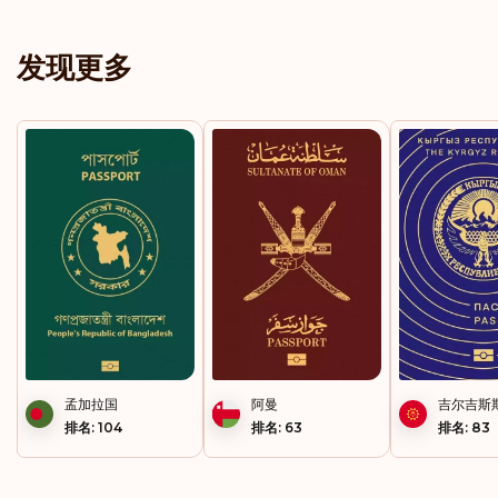
安道尔
发现更多
密克罗尼西亚
尼加拉瓜
巴巴多斯
巴拉圭
巴拿马
巴西
巴赫马
孟加拉国
阿曼
吉尔吉斯
希腊
排名: 104
排名: 63
排名: 83
库克群岛