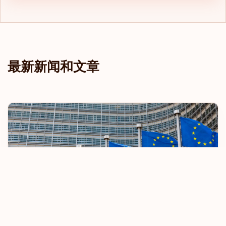
文莱
斐济
斯威士兰
最新新闻和文章
斯洛伐克
斯洛文尼亚
新加坡
新喀里多尼亚
日本
智利
柬埔寨
欧盟收紧免签旅行规定