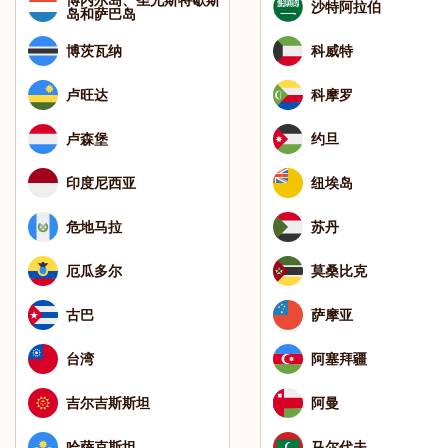
沙特阿拉伯
岛和萨巴岛
博茨瓦纳
科威特
卢旺达
科摩罗
卢森堡
约旦
印度尼西亚
纽埃岛
危地马拉
苏丹
厄瓜多尔
莫桑比克
古巴
萨摩亚
台湾
阿塞拜疆
吉尔吉斯斯坦
阿曼
哈萨克斯坦
马尔代夫