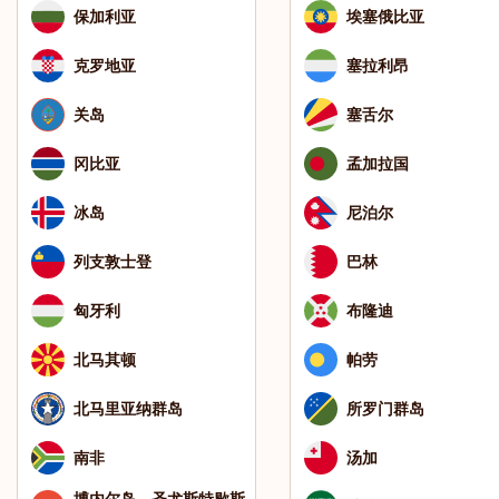
保加利亚
埃塞俄比亚
克罗地亚
塞拉利昂
关岛
塞舌尔
冈比亚
孟加拉国
冰岛
尼泊尔
列支敦士登
巴林
匈牙利
布隆迪
北马其顿
帕劳
北马里亚纳群岛
所罗门群岛
南非
汤加
博内尔岛、圣尤斯特歇斯