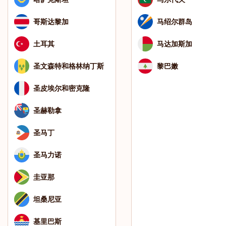
哥斯达黎加
马绍尔群岛
土耳其
马达加斯加
圣文森特和格林纳丁斯
黎巴嫩
圣皮埃尔和密克隆
圣赫勒拿
圣马丁
圣马力诺
圭亚那
坦桑尼亚
基里巴斯