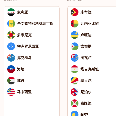
叙利亚
东帝汶
圣文森特和格林纳丁斯
几内亚比绍
多米尼克
卢旺达
密克罗尼西亚
吉布提
库克群岛
图瓦卢
海地
塔吉克斯坦
苏丹
塞舌尔
马来西亚
尼泊尔
布隆迪
帕劳