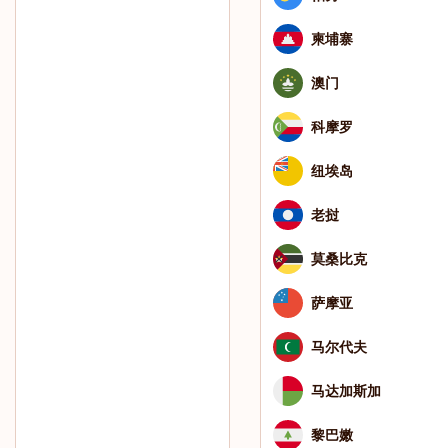
柬埔寨
澳门
科摩罗
纽埃岛
老挝
莫桑比克
萨摩亚
马尔代夫
马达加斯加
黎巴嫩