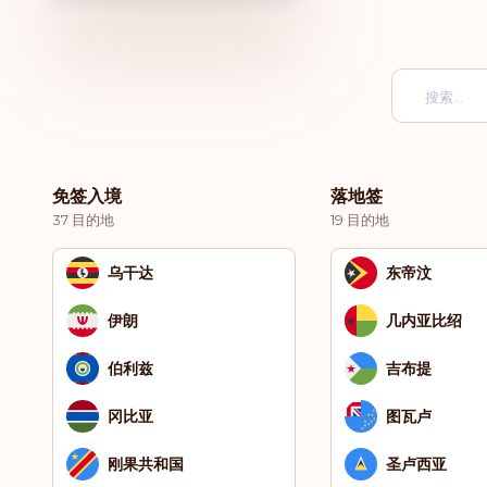
免签入境
落地签
37 目的地
19 目的地
乌干达
东帝汶
伊朗
几内亚比绍
伯利兹
吉布提
冈比亚
图瓦卢
刚果共和国
圣卢西亚