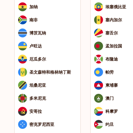
加纳
埃塞俄比亚
南非
塞内加尔
博茨瓦纳
塞舌尔
卢旺达
孟加拉国
厄瓜多尔
布隆迪
圣文森特和格林纳丁斯
帕劳
坦桑尼亚
柬埔寨
多米尼克
澳门
安哥拉
科摩罗
密克罗尼西亚
约旦