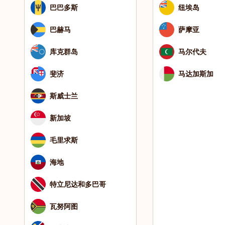
巴巴多斯
纽埃岛
巴赫马
萨摩亚
库克群岛
马尔代夫
斐济
马达加斯加
斯威士兰
新加坡
毛里求斯
海地
特立尼达和多巴哥
瓦努阿图