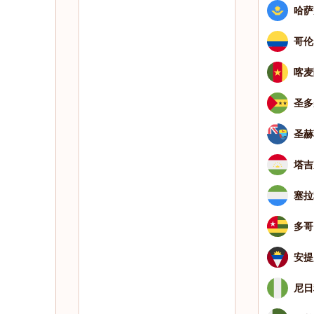
哈萨
哥伦
喀麦
圣多
圣赫
塔吉
塞拉
多哥
安提
尼日