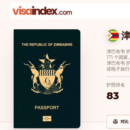
津巴布韦 
171 个国家
津巴布韦 
或电子旅行
护照排名
83
对比