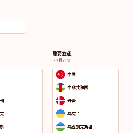
需要签证
129 目的地
中国
中非共和国
列
丹麦
克
乌克兰
斯
乌兹别克斯坦