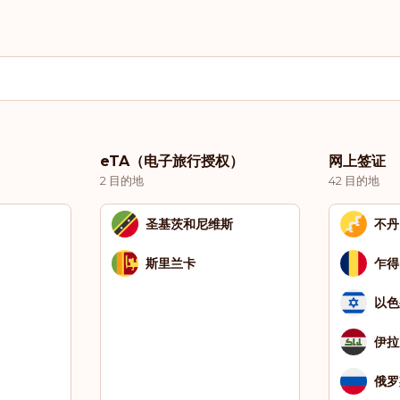
eTA（电子旅行授权）
网上签证
2 目的地
42 目的地
圣基茨和尼维斯
不丹
斯里兰卡
乍得
以色
伊拉
俄罗