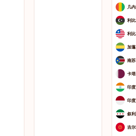
几内
利比
利比
加蓬
南苏
卡塔
印度
印度
叙利
吉尔