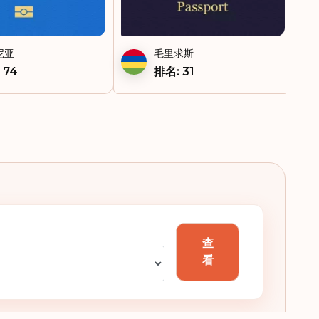
巴布亚新几内亚
尼亚
毛里求斯
巴拉圭
 74
排名: 31
巴拿马
巴西
希腊
库拉索
开曼群岛
查
德国
看
意大利
所罗门群岛