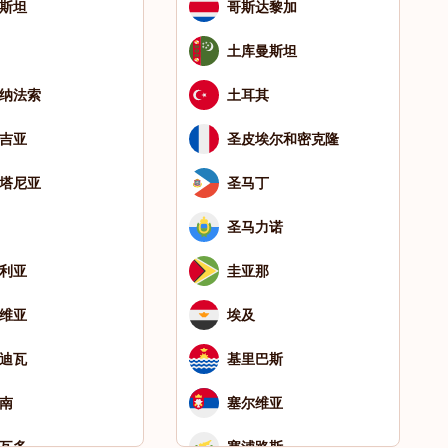
斯坦
哥斯达黎加
土库曼斯坦
纳法索
土耳其
吉亚
圣皮埃尔和密克隆
塔尼亚
圣马丁
圣马力诺
利亚
圭亚那
维亚
埃及
迪瓦
基里巴斯
南
塞尔维亚
瓦多
塞浦路斯