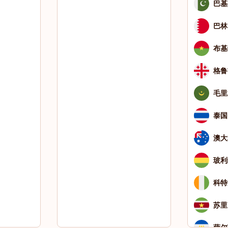
巴基
巴林
布基
格鲁
毛里
泰国
澳大
玻利
科特
苏里
萨尔