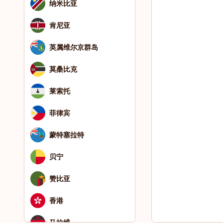
纳米比亚
肯尼亚
英属维尔京群岛
莫桑比克
莱索托
菲律宾
蒙特塞拉特
贝宁
赞比亚
香港
马拉维