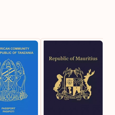
墨西哥
几内亚
多米尼坎共和国
奥地利
巴尼亚
委内瑞拉
伯联合酋长国
安圭拉
安道尔
尼加拉瓜
尼日尔
尼泊尔
巴勒斯坦领土