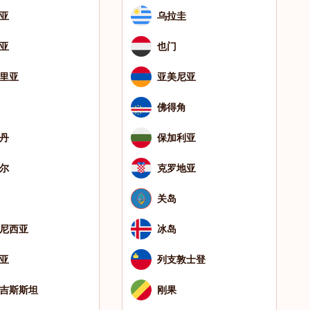
亚
乌拉圭
亚
也门
里亚
亚美尼亚
佛得角
丹
保加利亚
尔
克罗地亚
关岛
尼西亚
冰岛
亚
列支敦士登
吉斯斯坦
刚果