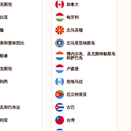
克斯坦
加拿大
比亚
匈牙利
隆
北马其顿
美和普林西比
北马里亚纳群岛
博内尔岛、圣尤斯特歇斯岛
勒拿
和萨巴岛
克斯坦
卢森堡
利昂
危地马拉
厄立特里亚
瓜和巴布达
古巴
利亚
台湾