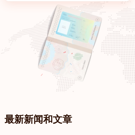
匈牙利
排名: 7
目的地:
186
加拿大
排名: 8
目的地:
185
捷克共和国
波兰
斯洛伐克
斯洛文尼亚
最新新闻和文章
阿拉伯联合酋长国