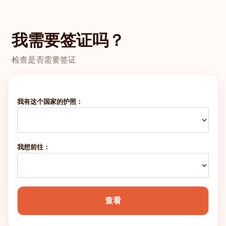
丹麦
我需要签证吗？
法国
检查是否需要签证
希腊
爱尔兰
我有这个国家的护照：
马耳他
我想前往：
葡萄牙
英国
查看
排名: 6
目的地:
187