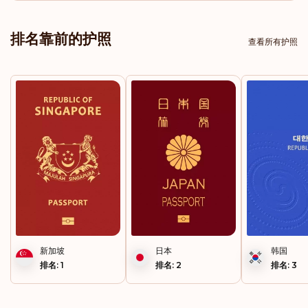
意大利
排名靠前的护照
查看所有护照
卢森堡
荷兰
挪威
瑞典
瑞士
排名: 5
目的地:
188
新加坡
日本
韩国
排名: 1
排名: 2
排名: 3
奥地利