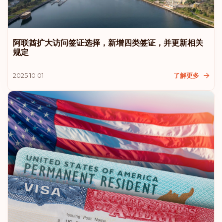
冰岛
阿联酋扩大访问签证选择，新增四类签证，并更新相关
立陶宛
规定
2025 10 01
了解更多
美国
排名: 11
目的地:
180
摩纳哥
排名: 12
目的地:
179
罗马尼亚
排名: 13
目的地:
178
保加利亚