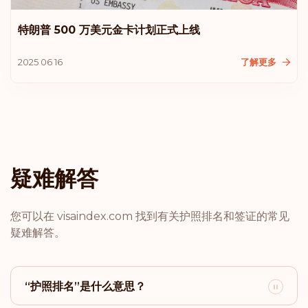
排名: 14
目的地:
177
特朗普 500 万美元金卡计划正式上线
香港
2025 06 16
了解更多
排名: 15
目的地:
175
塞浦路斯
排名: 16
目的地:
174
疑难解答
智利
您可以在 visaindex.com 找到有关护照排名和签证的常见
排名: 17
目的地:
172
疑难解答。
安道尔
排名: 18
目的地:
171
“护照排名”是什么意思？