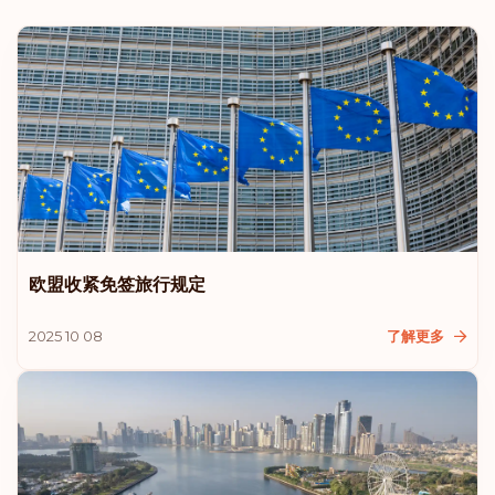
排名: 9
目的地:
184
爱沙尼亚
拉脱维亚
列支敦士登
马来西亚
欧盟收紧免签旅行规定
新西兰
2025 10 08
了解更多
排名: 10
目的地:
183
澳大利亚
克罗地亚