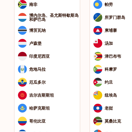
南非
帕劳
博内尔岛、圣尤斯特歇斯岛
所罗门群岛
和萨巴岛
博茨瓦纳
柬埔寨
卢森堡
汤加
印度尼西亚
津巴布韦
危地马拉
科摩罗
厄瓜多尔
约旦
吉尔吉斯斯坦
纽埃岛
哈萨克斯坦
老挝
哥伦比亚
莫桑比克