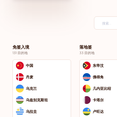
免签入境
落地签
131 目的地
33 目的地
中国
东帝汶
丹麦
佛得角
乌克兰
几内亚比绍
乌兹别克斯坦
卡塔尔
乌拉圭
卢旺达