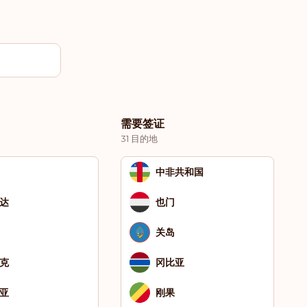
需要签证
31 目的地
中非共和国
达
也门
关岛
克
冈比亚
亚
刚果