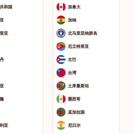
共和国
加拿大
亚
加纳
里亚
北马里亚纳群岛
厄立特里亚
丹
古巴
台湾
亚
土库曼斯坦
隆
墨西哥
孟加拉国
利亚
尼日尔