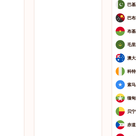
巴基
巴布
布基
毛里
澳大
科特
索马
缅甸
贝宁
赤道