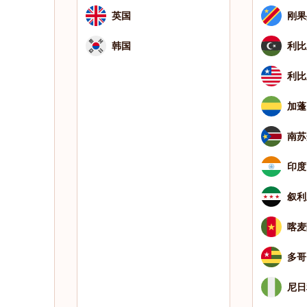
英国
刚果
韩国
利比
利比
加蓬
南苏
印度
叙利
喀麦
多哥
尼日