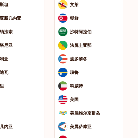
斯坦
文莱
亚新几内亚
朝鲜
纳法索
沙特阿拉伯
塔尼亚
法属圭亚那
利亚
波多黎各
迪瓦
瑙鲁
里
科威特
美国
美属维尔京群岛
几内亚
美属萨摩亚