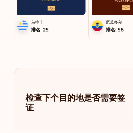
安提瓜和巴布达
乌拉圭
厄瓜多尔
安道尔
排名: 25
排名: 56
密克罗尼西亚
尼加拉瓜
巴勒斯坦领土
巴巴多斯
巴拉圭
检查下个目的地是否需要签
巴拿马
证
巴赫马
希腊