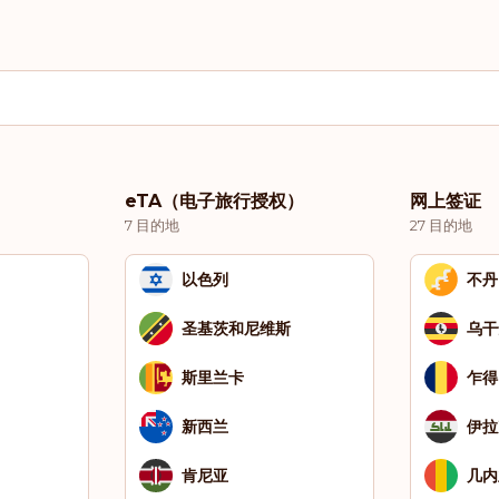
eTA（电子旅行授权）
网上签证
7 目的地
27 目的地
以色列
不丹
圣基茨和尼维斯
乌干
斯里兰卡
乍得
新西兰
伊拉
肯尼亚
几内