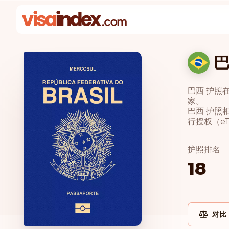
巴西 护照在
家。
巴西 护照
行授权（e
护照排名
18
对比