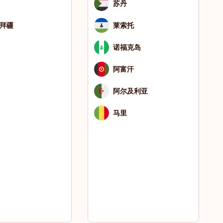
苏丹
拜疆
莱索托
诺福克岛
阿富汗
阿尔及利亚
马里