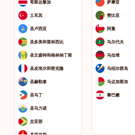
哥斯达黎加
萨摩亚
土耳其
赞比亚
圣卢西亚
阿曼
圣多美和普林西比
马尔代夫
圣文森特和格林纳丁斯
马拉维
圣皮埃尔和密克隆
马绍尔群岛
圣赫勒拿
马达加斯加
圣马丁
黎巴嫩
圣马力诺
圭亚那
基里巴斯