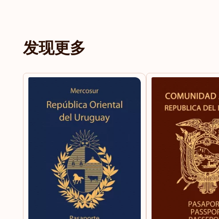
塔吉克斯坦
发现更多
塞内加尔
塞尔维亚
塞浦路斯
多米尼克
多米尼坎共和国
奥地利
委内瑞拉
安哥拉
安圭拉