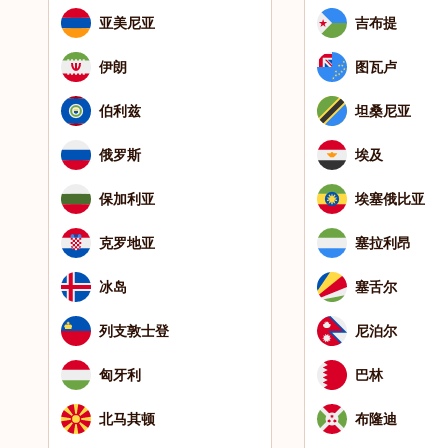
亚美尼亚
吉布提
伊朗
图瓦卢
伯利兹
坦桑尼亚
俄罗斯
埃及
保加利亚
埃塞俄比亚
克罗地亚
塞拉利昂
冰岛
塞舌尔
列支敦士登
尼泊尔
匈牙利
巴林
北马其顿
布隆迪