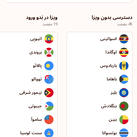
دسترسی بدون ویزا
ویزا در بَدو ورود
45 مقصد
19 مقصد
اسواتینی
اتیوپی
اوگاندا
بروندی
باربادوس
پالائو
باهاما
تووالو
بلیز
تیمور شرقی
بنگلادش
جیبوتی
بنین
ساموآ
بوتسوانا
سنت لوسیا