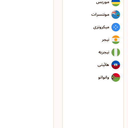
موریس
مونتسرات
میکرونزی
نیجر
نیجریه
هائیتی
وانواتو