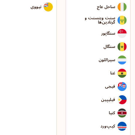
ساحل عاج
نیووی
سنت وینسنت و
گرنادین‌ها
سنگاپور
سنگال
سیرالئون
غنا
فیجی
فیلیپین
کنیا
کیپ‌ورد