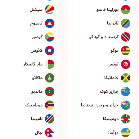
بورکینا فاسو
سیشل
تانزانیا
کامبوج
ترینیداد و توباگو
کومور
توگو
لائوس
تونس
ماداگاسکار
جامائیکا
ماکائو
جزایر کوک
مالدیو
جزایر ویرجین بریتانیا
موزامبیک
دومینیکا
نامیبیا
روآندا
نپال