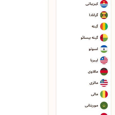
کیریباتی
گرانادا
گینه
گینه بیسائو
لسوتو
لیبریا
مالاوی
مالزی
مالی
موریتانی