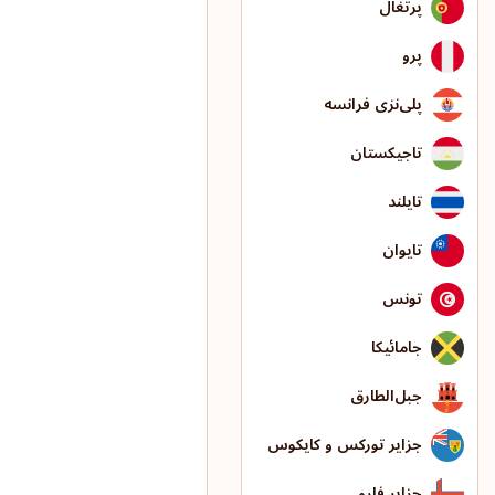
پرتغال
پرو
پلی‌نزی فرانسه
تاجیکستان
تایلند
تایوان
تونس
جامائیکا
جبل‌الطارق
جزایر تورکس و کایکوس
جزایر فارو