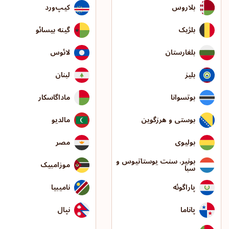
بلاروس
کیپ‌ورد
بلژیک
گینه بیسائو
بلغارستان
لائوس
بلیز
لبنان
بوتسوانا
ماداگاسکار
بوستی و هرزگوین
مالدیو
بولیوی
مصر
بونیر، سنت یوستاتیوس و
موزامبیک
سبا
پاراگوئه
نامیبیا
پاناما
نپال