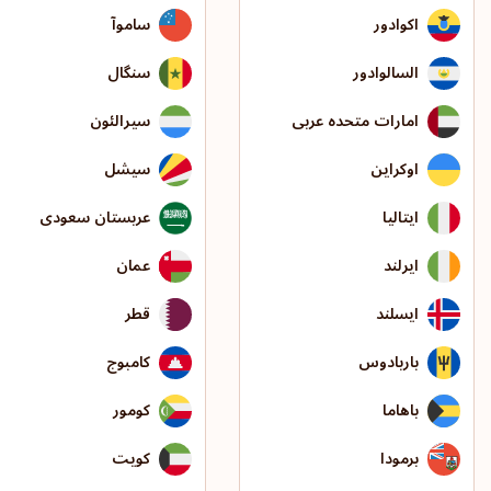
اکوادور
ساموآ
السالوادور
سنگال
امارات متحده عربی
سیرالئون
اوکراین
سیشل
ایتالیا
عربستان سعودی
ایرلند
عمان
ایسلند
قطر
باربادوس
کامبوج
باهاما
کومور
برمودا
کویت