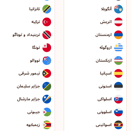
آنگویلا
تانزانیا
اتریش
ترکیه
ارمنستان
ترینیداد و توباگو
اروگوئه
تونگا
ازبکستان
تووالو
اسپانیا
تیمور شرقی
استونی
جزایر سلیمان
اسلواکی
جزایر مارشال
اسلوونی
جیبوتی
اسواتینی
زیمبابوه