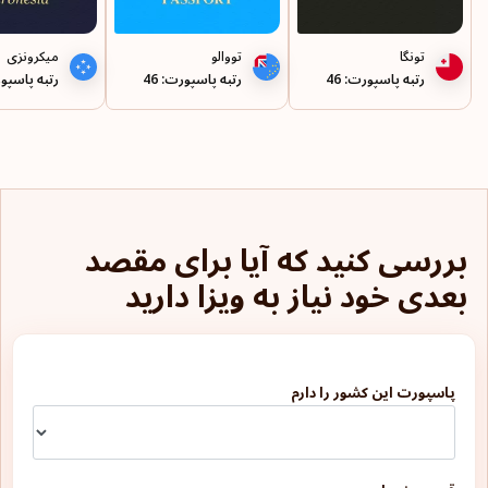
دومینیکا
تونگا
تووالو
میکرونزی
رتبه پاسپورت: 46
رتبه پاسپورت: 46
رتبه پاسپورت
رئونیون
روآندا
رومانی
زامبیا
بررسی کنید که آیا برای مقصد
ژاپن
بعدی خود نیاز به ویزا دارید
سرزمین‌های فلسطین
سن مارینو
پاسپورت این کشور را دارم
سن-پیر-ا-میکلون
سنت لوسیا