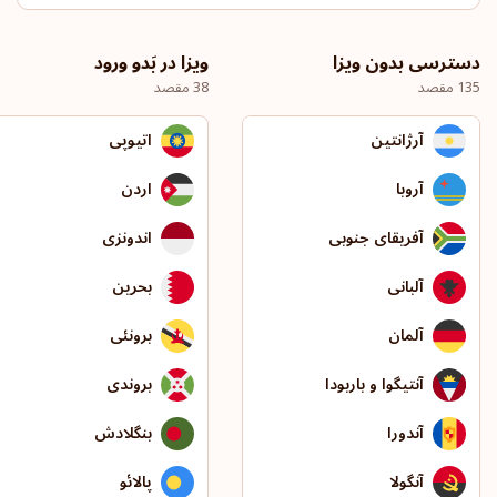
دسترسی بدون ویزا
ویزا در بَدو ورود
135 مقصد
38 مقصد
آرژانتین
اتیوپی
آروبا
اردن
آفریقای جنوبی
اندونزی
آلبانی
بحرین
آلمان
برونئی
آنتیگوا و باربودا
بروندی
آندورا
بنگلادش
آنگولا
پالائو