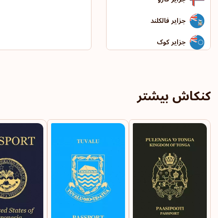
جزایر فالکلند
جزایر کوک
جزایر کیمن
جزایر ماریانای شمالی
کنکاش بیشتر
جزایر ویرجین بریتانیا
جزیره نورفک
جمهوری چک
جمهوری دومینیکن
چین
دانمارک