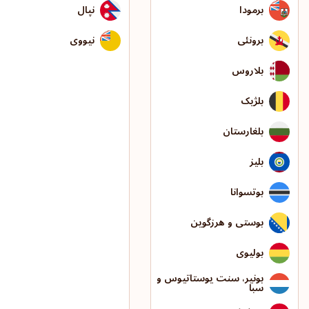
برمودا
نپال
برونئی
نیووی
بلاروس
بلژیک
بلغارستان
بلیز
بوتسوانا
بوستی و هرزگوین
بولیوی
بونیر، سنت یوستاتیوس و
سبا