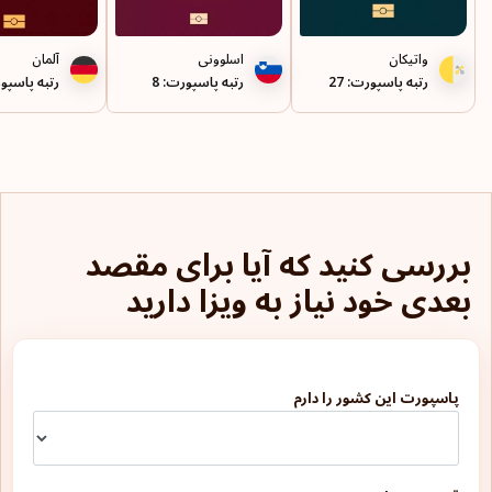
جزایر کیمن
واتیکان
اسلوونی
آلمان
رتبه پاسپورت: 27
رتبه پاسپورت: 8
رتبه پاسپور
جزایر ویرجین بریتانیا
جمهوری چک
جمهوری دومینیکن
چین
بررسی کنید که آیا برای مقصد
دانمارک
بعدی خود نیاز به ویزا دارید
دومینیکا
رئونیون
پاسپورت این کشور را دارم
روآندا
رومانی