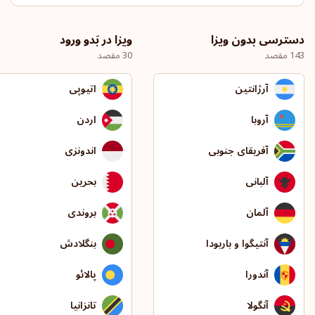
دسترسی بدون ویزا
ویزا در بَدو ورود
143 مقصد
30 مقصد
آرژانتین
اتیوپی
آروبا
اردن
آفریقای جنوبی
اندونزی
آلبانی
بحرین
آلمان
بروندی
آنتیگوا و باربودا
بنگلادش
آندورا
پالائو
آنگولا
تانزانیا