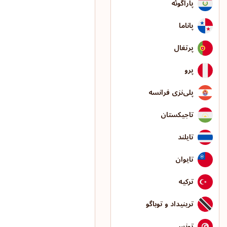
پاراگوئه
پاناما
پرتغال
پرو
پلی‌نزی فرانسه
تاجیکستان
تایلند
تایوان
ترکیه
ترینیداد و توباگو
تونس