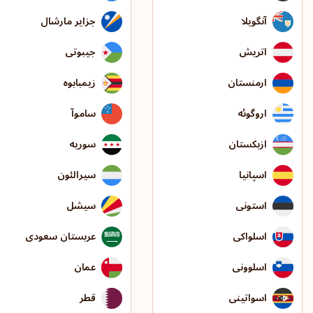
آنگویلا
جزایر مارشال
اتریش
جیبوتی
ارمنستان
زیمبابوه
اروگوئه
ساموآ
ازبکستان
سوریه
اسپانیا
سیرالئون
استونی
سیشل
اسلواکی
عربستان سعودی
اسلوونی
عمان
اسواتینی
قطر