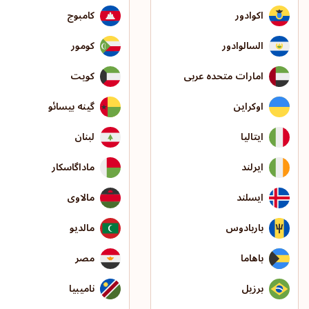
اکوادور
کامبوج
السالوادور
کومور
امارات متحده عربی
کویت
اوکراین
گینه بیسائو
ایتالیا
لبنان
ایرلند
ماداگاسکار
ایسلند
مالاوی
باربادوس
مالدیو
باهاما
مصر
برزیل
نامیبیا