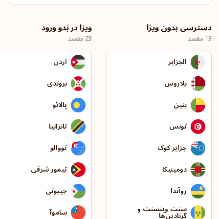
دسترسی بدون ویزا
ویزا در بَدو ورود
13 مقصد
23 مقصد
الجزایر
اردن
بلاروس
بروندی
بنین
پالائو
تونس
تانزانیا
جزایر کوک
تووالو
دومینیکا
تیمور شرقی
روآندا
جیبوتی
سنت وینسنت و
ساموآ
گرنادین‌ها