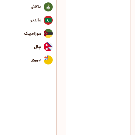
ماکائو
مالدیو
موزامبیک
نپال
نیووی