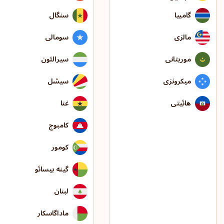
گامبیا
سنگال
مالزی
سومالی
موریتانی
سیرالئون
میکرونزی
سیشل
هائیتی
غنا
کامبوج
کومور
گینه بیسائو
لبنان
ماداگاسکار