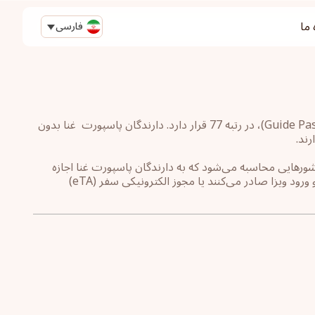
 ما
فارسی
پاسپورت‎ غنا ‎براساس راهنمای شاخص رتبه‌بندی پاسپورت ‏(Guide Passport ‎Ranking Index)، در رتبه 77 قرار دارد. دارندگان پاسپورت ‏‎ غنا بدون
رتبه‌بندی پاسپورت‎ غنا ‎نسبت به سایر ‏پاسپورت‌های جهان با محاسبه مجموع تعداد کشورهایی محاسبه می‌شود که به دارندگان پاسپورت ‎‎غنا ‎اجازه