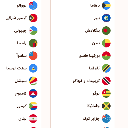
باهاما
تووالو
بلیز
تیمور شرقی
بنگلادش
جیبوتی
بنین
زامبیا
بورکینا فاسو
ساموآ
تانزانیا
سنت لوسیا
ترینیداد و توباگو
سیشل
توگو
کامبوج
جامائیکا
کومور
جزایر کوک
لبنان