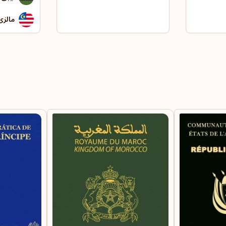
مالزی
مراک
مغول
موریت
مولدا
میانم
نامیبی
هند
هنگ‌
ویتنا