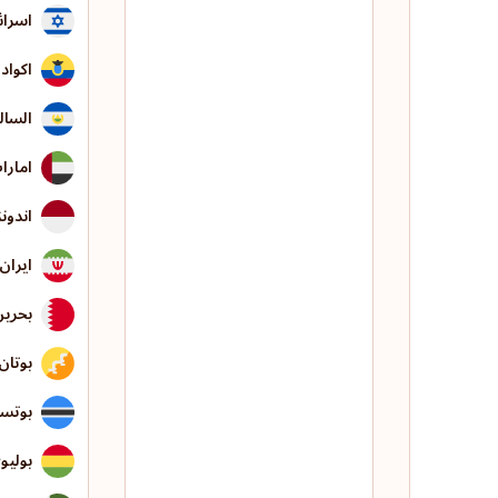
اسرائ
اکواد
السال
امارا
اندون
ایران
بحرین
بوتان
بوتسو
بولیو