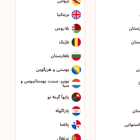
برونئی
بریتانیا
ستان
بلاروس
ستان
بلژیک
بلغارستان
ن
بوستی و هرزگوین
بونیر، سنت یوستاتیوس و
سبا
پاپوآ گینه نو
تان
پاراگوئه
استوایی
پاناما
پرتغال