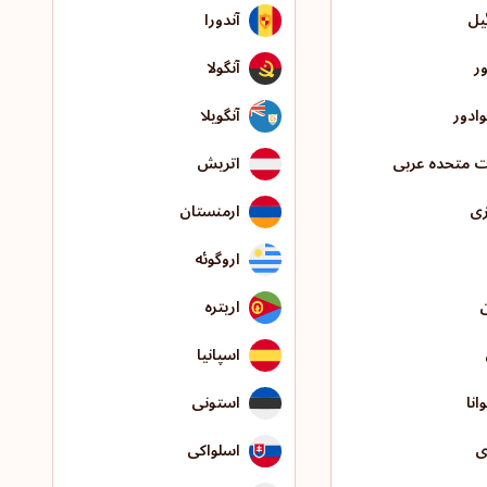
یل
آندورا
ور
آنگولا
وادور
آنگویلا
ت متحده عربی
اتریش
زی
ارمنستان
اروگوئه
اریتره
اسپانیا
انا
استونی
ی
اسلواکی