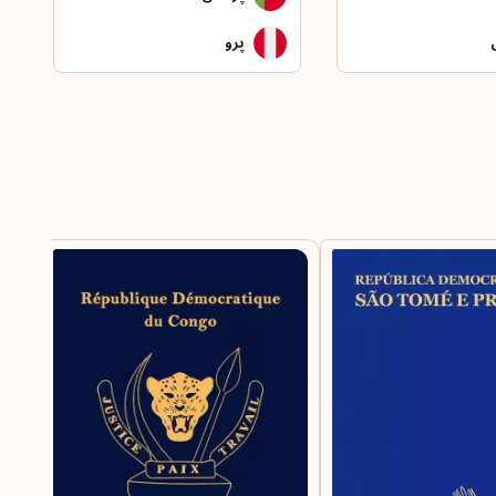
پرو
ش
پلی‌نزی فرانسه
ستان
پورتوریکو
انی
تایوان
وی
ترکمنستان
ار
ترکیه
ا
تونس
تونگا
کنگ
جبل‌الطارق
م
جزایر تورکس و کایکوس