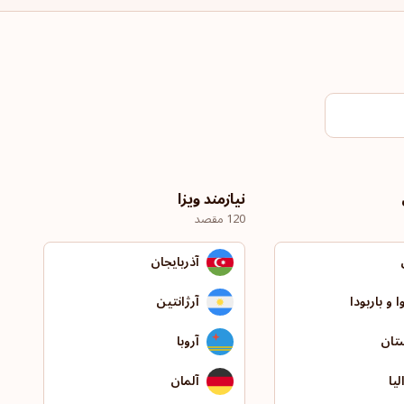
نیازمند ویزا
120 مقصد
آذربایجان
ا و باربودا
آرژانتین
تان
آروبا
یا
آلمان