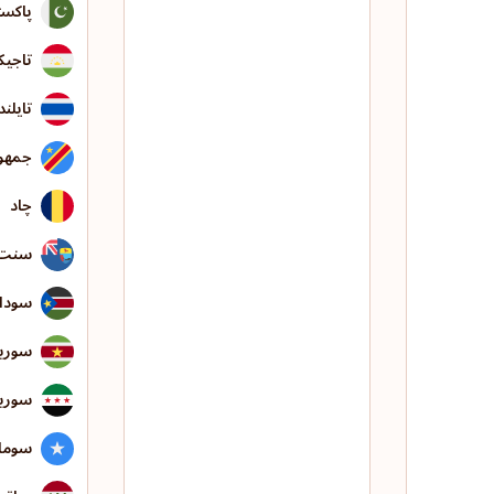
پاکست
تاجیک
تایلند
جمهور
چاد
سنت 
سودا
سورین
سوری
سوما