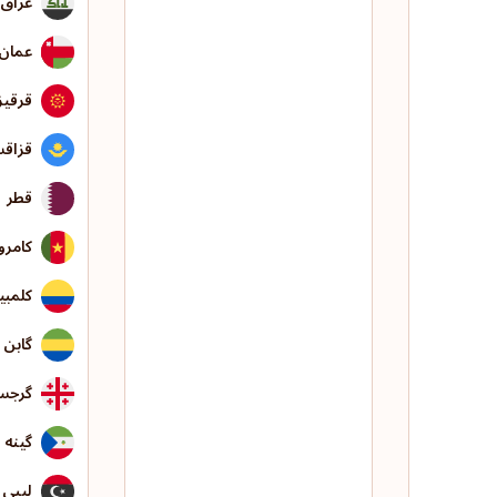
عراق
عمان
قرقیز
قزاق
قطر
کامرو
کلمبیا
گابن
گرجس
گینه 
لیبی