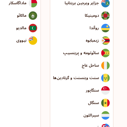
جزایر ویرجین بریتانیا
ماداگاسکار
دومینیکا
ماکائو
روآندا
مالدیو
زیمبابوه
نیووی
سائوتومه و پرینسیپ
ساحل عاج
سنت وینسنت و گرنادین‌ها
سنگاپور
سنگال
سیرالئون