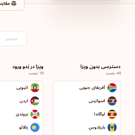
مقایس
دسترسی بدون ویزا
ویزا در بَدو ورود
44 مقصد
18 مقصد
آفریقای جنوبی
اتیوپی
اسواتینی
اردن
اوگاندا
بروندی
باربادوس
پالائو