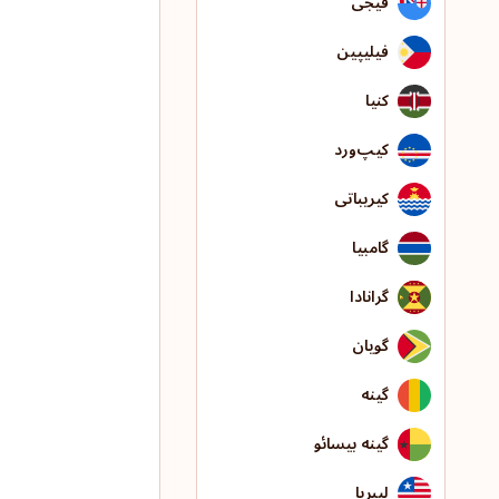
فیجی
فیلیپین
کنیا
کیپ‌ورد
کیریباتی
گامبیا
گرانادا
گویان
گینه
گینه بیسائو
لیبریا