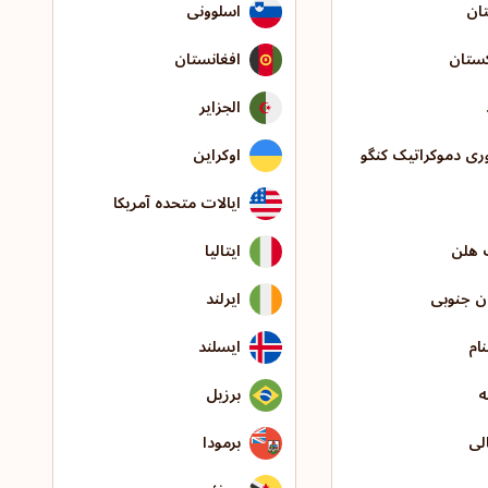
ان
اسلوونی
ستان
افغانستان
الجزایر
ی دموکراتیک کنگو
اوکراین
ایالات متحده آمریکا
هلن
ایتالیا
ن جنوبی
ایرلند
ام
ایسلند
ه
برزیل
لی
برمودا