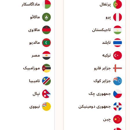
پرتغال
ماداگاسکار
پرو
ماکائو
تاجیکستان
مالاوی
تایلند
مالدیو
ترکیه
مصر
جزایر فارو
موزامبیک
جزایر کوک
نامیبیا
جمهوری چک
نپال
جمهوری دومینیکن
نیووی
چین