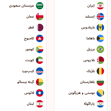
ایران
عربستان سعودی
ایسلند
عمان
باربادوس
قطر
باهاما
کامبوج
برزیل
کومور
بلاروس
کویت
بلژیک
کیپ‌ورد
بلغارستان
گینه بیسائو
بوستی و هرزگوین
لائوس
پاراگوئه
لبنان