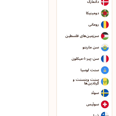
دانمارک
دومینیکا
رومانی
سرزمین‌های فلسطین
سن مارینو
سن-پیر-ا-میکلون
سنت لوسیا
سنت وینسنت و
گرنادین‌ها
سوئد
سوئیس
شیلی