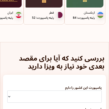
کلمبیا
ازبکستان
قطر
ایران
رتبه پاسپورت: 84
رتبه پاسپورت: 52
رتبه پاسپورت
گرانادا
گرینلند
لتونی
لهستان
بررسی کنید که آیا برای مقصد
لوکزامبورگ
بعدی خود نیاز به ویزا دارید
لیتوانی
لیختن اشتاین
پاسپورت این کشور را دارم
مالت
مالزی