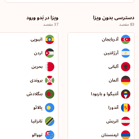
دسترسی بدون ویزا
ویزا در بَدو ورود
83 مقصد
37 مقصد
آذربایجان
اتیوپی
آرژانتین
اردن
آلبانی
بحرین
آلمان
بروندی
آنتیگوا و باربودا
بنگلادش
آندورا
پالائو
اتریش
تانزانیا
ارمنستان
تووالو