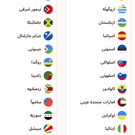
اروگوئه
تیمور شرقی
ازبکستان
جامائیکا
اسپانیا
جزایر مارشال
استونی
جیبوتی
اسلواکی
روآندا
اسلوونی
زامبیا
اکوادور
زیمبابوه
امارات متحده عربی
ساموآ
اوکراین
سوریه
ایتالیا
سیشل