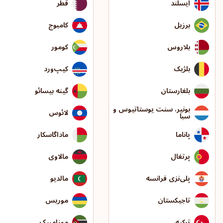
ایسلند
قطر
برزیل
کامبوج
بلاروس
کومور
بلژیک
کیپ‌ورد
بلغارستان
گینه بیسائو
بونیر، سنت یوستاتیوس و
لائوس
سبا
پاناما
ماداگاسکار
پرتغال
مالاوی
پلی‌نزی فرانسه
مالدیو
تاجیکستان
موریس
ترکیه
موزامبیک