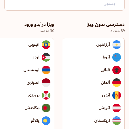
دسترسی بدون ویزا
ویزا در بَدو ورود
89 مقصد
30 مقصد
آرژانتین
اتیوپی
آروبا
اردن
آلبانی
ارمنستان
آلمان
اندونزی
آندورا
بروندی
اتریش
بنگلادش
ازبکستان
پالائو