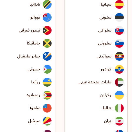
اسپانیا
تانزانیا
استونی
تووالو
اسلواکی
تیمور شرقی
اسلوونی
جامائیکا
اسواتینی
جزایر مارشال
اکوادور
جیبوتی
امارات متحده عربی
روآندا
اوکراین
زیمبابوه
ایتالیا
ساموآ
ایران
سیشل