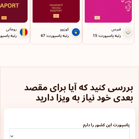
کلمبیا
کوبا
قبرس
کوزوو
رومانی
کوراسائو
رتبه پاسپورت: 15
رتبه پاسپورت: 67
رتبه پاسپورت
گامبیا
گرانادا
گرجستان
بررسی کنید که آیا برای مقصد
گرینلند
بعدی خود نیاز به ویزا دارید
گویان فرانسه
لتونی
پاسپورت این کشور را دارم
لهستان