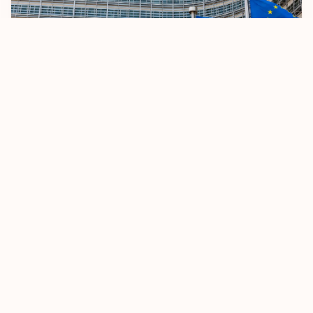
موناکو
مونته‌نگرو
میکرونزی
نروژ
هائیتی
اتحادیه اروپا به‌دنبال تشدید قوانین سفر بدون ویزا است
هلند
اکتبر 8, 2025
بیشتر بدانید
هند غربی فرانسه
هنگ‌کنگ
واتیکان
والیس و فوتونا
یونان