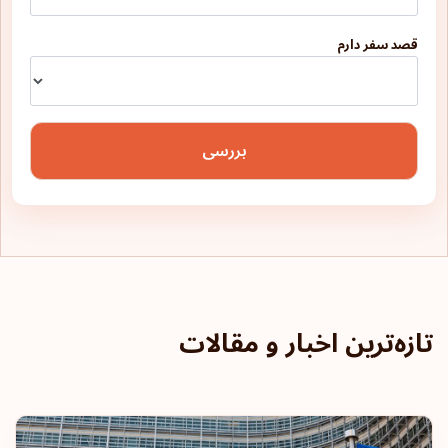
لوکزامبورگ
قصد سفر دارم
لیتوانی
لیختن اشتاین
ماکائو
بررسی
مالت
مالزی
مایوت
مجارستان
تازه‌ترین اخبار و مقالات
مقدونیه شمالی
مولداوی