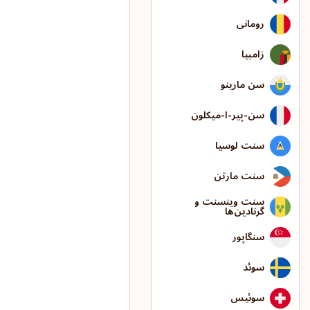
رومانی
زامبیا
سن مارینو
سن-پیر-ا-میکلون
سنت لوسیا
سنت مارتن
سنت وینسنت و
گرنادین‌ها
سنگاپور
سوئد
سوئیس