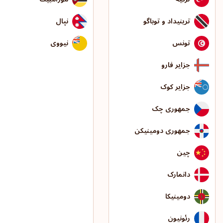
ترینیداد و توباگو
نپال
تونس
نیووی
جزایر فارو
جزایر کوک
جمهوری چک
جمهوری دومینیکن
چین
دانمارک
دومینیکا
رئونیون