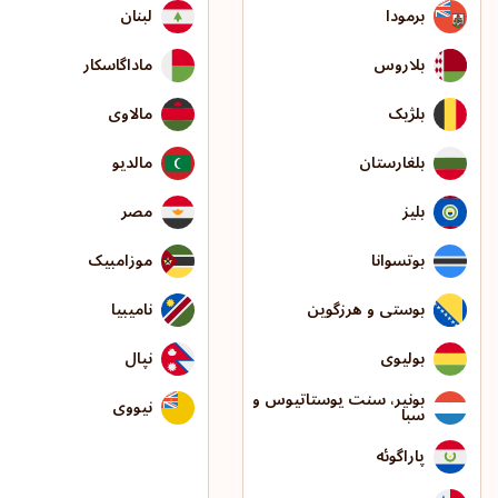
برمودا
لبنان
بلاروس
ماداگاسکار
بلژیک
مالاوی
بلغارستان
مالدیو
بلیز
مصر
بوتسوانا
موزامبیک
بوستی و هرزگوین
نامیبیا
بولیوی
نپال
بونیر، سنت یوستاتیوس و
نیووی
سبا
پاراگوئه