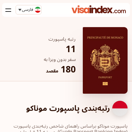
فارسی
رتبه پاسپورت
11
سفر بدون ویزا به
180
مقصد
رتبه‌بندی پاسپورت موناکو
پاسپورت‎ موناکو ‎براساس راهنمای شاخص رتبه‌بندی پاسپورت
‏(Guide Passport ‎Ranking Index)، در رتبه 11 قرار دارد.