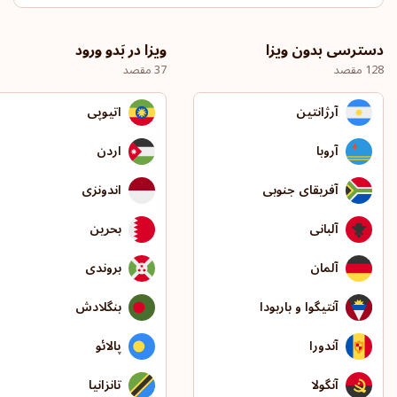
دسترسی بدون ویزا
ویزا در بَدو ورود
128 مقصد
37 مقصد
آرژانتین
اتیوپی
آروبا
اردن
آفریقای جنوبی
اندونزی
آلبانی
بحرین
آلمان
بروندی
آنتیگوا و باربودا
بنگلادش
آندورا
پالائو
آنگولا
تانزانیا