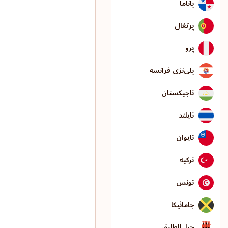
پاناما
پرتغال
پرو
پلی‌نزی فرانسه
تاجیکستان
تایلند
تایوان
ترکیه
تونس
جامائیکا
جبل‌الطارق