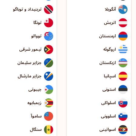
آنگویلا
ترینیداد و توباگو
اتریش
تونگا
ارمنستان
تووالو
اروگوئه
تیمور شرقی
ازبکستان
جزایر سلیمان
اسپانیا
جزایر مارشال
استونی
جیبوتی
اسلواکی
زیمبابوه
اسلوونی
ساموآ
اسواتینی
سنگال