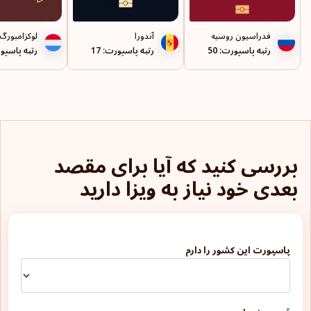
رئونیون
فدراسیون روسیه
آندورا
لوکزامبورگ
رتبه پاسپورت: 50
رتبه پاسپورت: 17
رتبه پاسپور
روآندا
رومانی
زامبیا
ژاپن
بررسی کنید که آیا برای مقصد
سائوتومه و پرینسیپ
بعدی خود نیاز به ویزا دارید
سرزمین‌های فلسطین
سن مارینو
پاسپورت این کشور را دارم
سن-پیر-ا-میکلون
سنت لوسیا