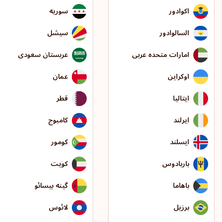
اکوادور
سوریه
السالوادور
سیشل
امارات متحده عربی
عربستان سعودی
اوکراین
عمان
ایتالیا
قطر
ایرلند
کامبوج
ایسلند
کومور
باربادوس
کویت
باهاما
گینه بیسائو
برزیل
لائوس