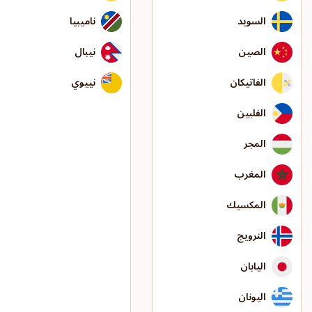
السويد
ناميبيا
الصين
نيبال
الفاتيكان
نييوي
الفلبين
المجر
المغرب
المكسيك
النرويج
اليابان
اليونان