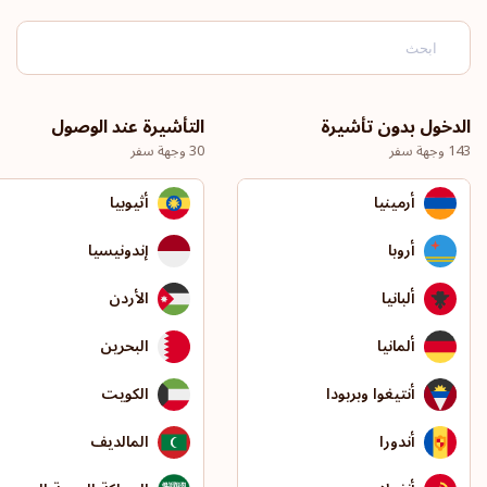
الدخول بدون تأشيرة
التأشيرة عند الوصول
143 وجهة سفر
30 وجهة سفر
أرمينيا
أثيوبيا
أروبا
إندونيسيا
ألبانيا
الأردن
ألمانيا
البحرين
أنتيغوا وبربودا
الكويت
أندورا
المالديف