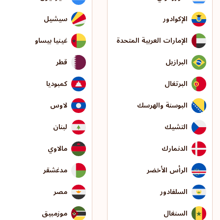
الإكوادور
سيشيل
الإمارات العربية المتحدة
غينيا بيساو
البرازيل
قطر
البرتغال
كمبوديا
البوسنة والهرسك
لاوس
التشيك
لبنان
الدنمارك
مالاوي
الرأس الأخضر
مدغشقر
السلفادور
مصر
السنغال
موزمبيق