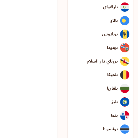
باراغواي
بالاو
بربادوس
برمودا
بروناي دار السلام
بلجيكا
بلغاريا
بليز
بنما
بوتسوانا