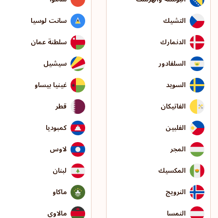
التشيك
سانت لوسيا
الدنمارك
سلطنة عمان
السلفادور
سيشيل
السويد
غينيا بيساو
الفاتيكان
قطر
الفلبين
كمبوديا
المجر
لاوس
المكسيك
لبنان
النرويج
ماكاو
النمسا
مالاوي