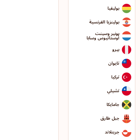
بوليفيا
بولينزيا الفرنسية
بونير وسينت
أوستاتيوس وسابا
بيرو
تايوان
تركيا
تشيلي
جامايكا
جبل طارق
جرينلاند