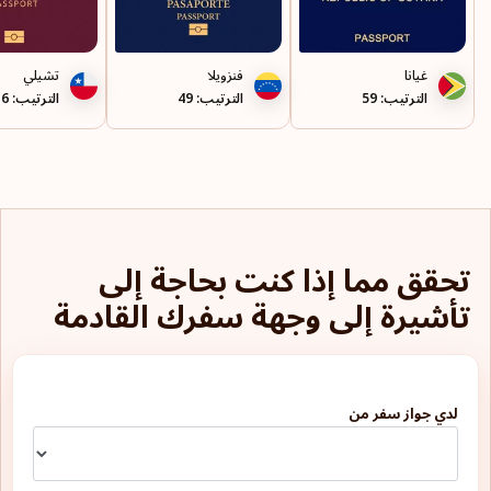
رومانيا
ريونيون
غيانا
فنزويلا
تشيلي
الترتيب: 59
الترتيب: 49
الترتيب: 16
سان مارينو
سانت بيير وميكلون
سانت فنسنت والغرينادين
سانت هيلينا
تحقق مما إذا كنت بحاجة إلى
سلوفاكيا
تأشيرة إلى وجهة سفرك القادمة
سلوفينيا
سنغافورة
لدي جواز سفر من
سورينام