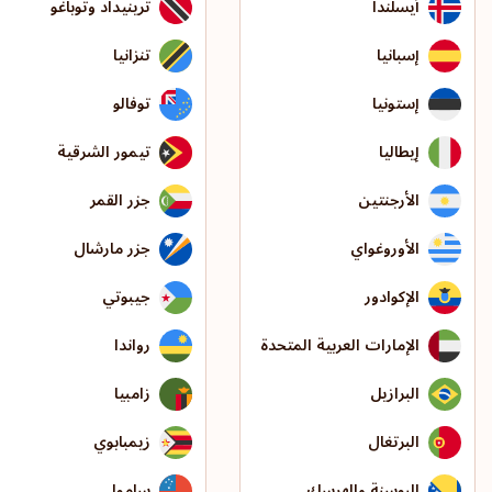
أيسلندا
ترينيداد وتوباغو
إسبانيا
تنزانيا
إستونيا
توفالو
إيطاليا
تيمور الشرقية
الأرجنتين
جزر القمر
الأوروغواي
جزر مارشال
الإكوادور
جيبوتي
الإمارات العربية المتحدة
رواندا
البرازيل
زامبيا
البرتغال
زيمبابوي
البوسنة والهرسك
ساموا