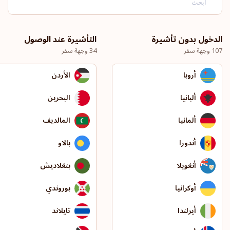
الدخول بدون تأشيرة
التأشيرة عند الوصول
107 وجهة سفر
34 وجهة سفر
أروبا
الأردن
ألبانيا
البحرين
ألمانيا
المالديف
أندورا
بالاو
أنغويلا
بنغلاديش
أوكرانيا
بوروندي
أيرلندا
تايلاند