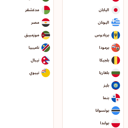
اليابان
مدغشقر
اليونان
مصر
بربادوس
موزمبيق
برمودا
ناميبيا
بلجيكا
نيبال
بلغاريا
نييوي
بليز
بنما
بوتسوانا
بولندا