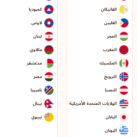
الفاتيكان
كمبوديا
الفلبين
لاوس
المجر
لبنان
المغرب
مالاوي
المكسيك
مدغشقر
النرويج
مصر
النمسا
ناميبيا
الولايات المتحدة الأمريكية
نيبال
اليابان
نييوي
اليونان