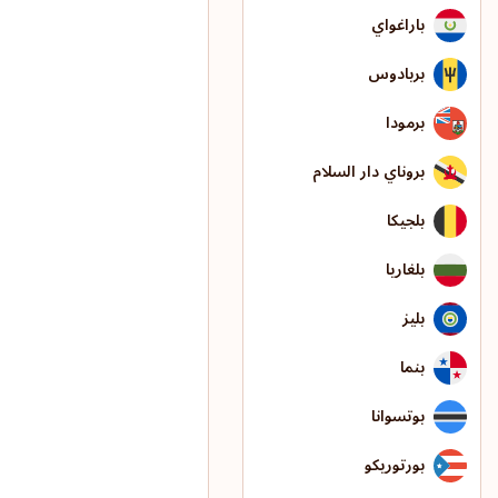
باراغواي
بربادوس
برمودا
بروناي دار السلام
بلجيكا
بلغاريا
بليز
بنما
بوتسوانا
بورتوريكو