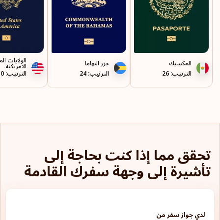
تونس
جامايكا
جبل طارق
الولايات ال
المكسيك
جزر البهاما
الأمريكية
جرينلاند
الترتيب: 26
الترتيب: 24
الترتيب: 10
جزر الأنتيل الفرنسية
جزر البهاما
جزر العذراء الأمريكية
تحقق مما إذا كنت بحاجة إلى
جزر العذراء البريطانية
تأشيرة إلى وجهة سفرك القادمة
جزر توركس وكايكوس
جزر فارو
لدي جواز سفر من
جزر فوكلاند