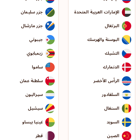
الإمارات العربية المتحدة
جزر سليمان
البرتغال
جزر مارشال
البوسنة والهرسك
جيبوتي
التشيك
زيمبابوي
الدنمارك
ساموا
الرأس الأخضر
سلطنة عمان
السلفادور
سيراليون
السنغال
سيشيل
السويد
غينيا بيساو
الصين
قطر