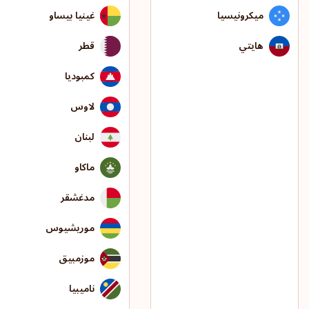
ميكرونيسيا
غينيا بيساو
هايتي
قطر
كمبوديا
لاوس
لبنان
ماكاو
مدغشقر
موريشيوس
موزمبيق
ناميبيا