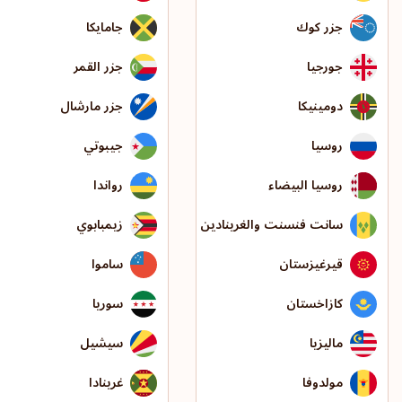
جزر كوك
جامايكا
جورجيا
جزر القمر
دومينيكا
جزر مارشال
روسيا
جيبوتي
روسيا البيضاء
رواندا
سانت فنسنت والغرينادين
زيمبابوي
قيرغيزستان
ساموا
كازاخستان
سوريا
ماليزيا
سيشيل
مولدوفا
غرينادا