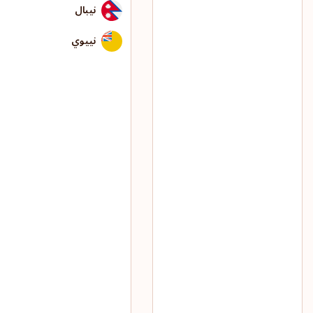
نيبال
نييوي