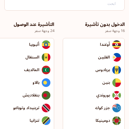
الدخول بدون تأشيرة
التأشيرة عند الوصول
16 وجهة سفر
24 وجهة سفر
أوغندا
أثيوبيا
الفلبين
السنغال
بربادوس
المالديف
بنين
بالاو
بوروندي
بنغلاديش
جزر كوك
ترينيداد وتوباغو
دومينيكا
تنزانيا