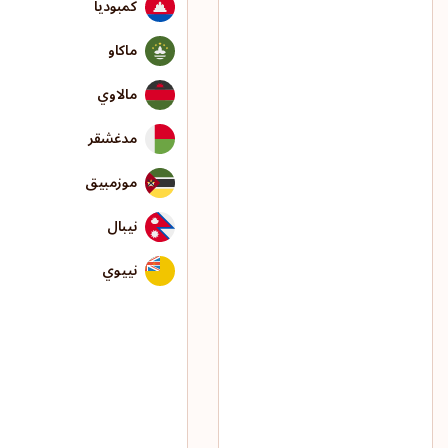
كمبوديا
ماكاو
مالاوي
مدغشقر
موزمبيق
نيبال
نييوي