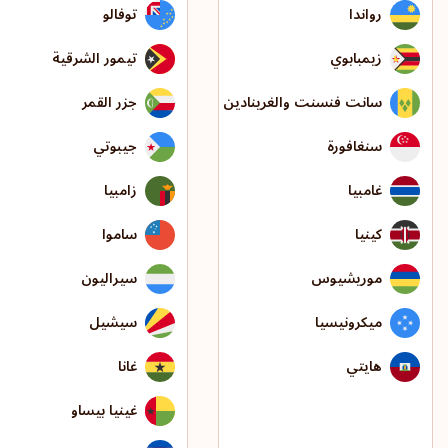
رواندا
توفالو
زيمبابوي
تيمور الشرقية
سانت فنسنت والغرينادين
جزر القمر
سنغافورة
جيبوتي
غامبيا
زامبيا
كينيا
ساموا
موريشيوس
سيراليون
ميكرونيسيا
سيشيل
هايتي
غانا
غينيا بيساو