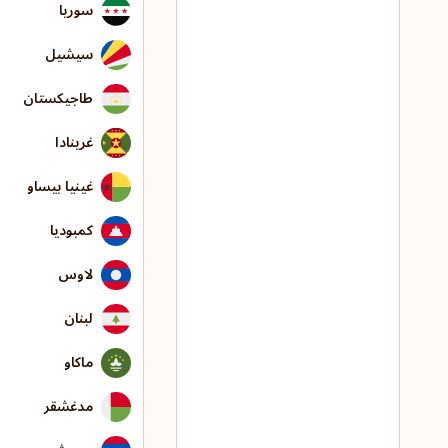
سوريا
سيشيل
طاجيكستان
غرينادا
غينيا بيساو
كمبوديا
لاوس
لبنان
ماكاو
مدغشقر