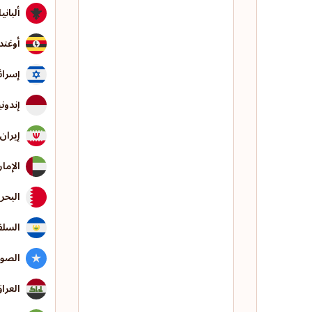
ألبانيا
أوغند
إسرائ
إندون
إيران
الإما
البحر
السلف
الصو
العرا