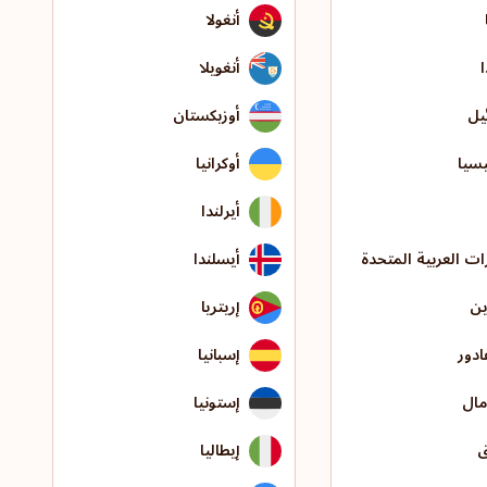
أنغولا
ا
أنغويلا
يل
أوزبكستان
يسيا
أوكرانيا
أيرلندا
رات العربية المتحدة
أيسلندا
ين
إريتريا
ادور
إسبانيا
مال
إستونيا
ق
إيطاليا