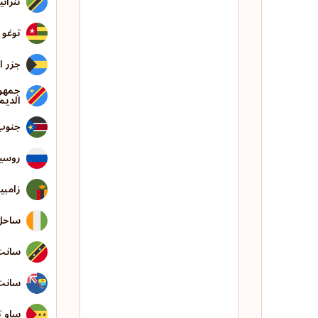
تنزاني
توغو
جزر ال
جمهور
الديم
جنوب
روسيا
زامبيا
ساحل 
سانت
سانت 
ساو 