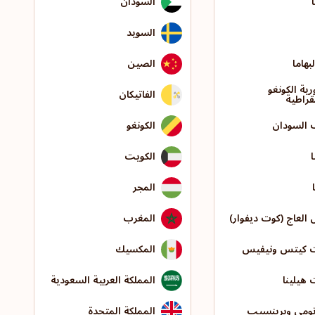
ا
السودان
السويد
بهاما
الصين
ية الكونغو
الفاتيكان
قراطية
 السودان
الكونغو
الكويت
المجر
العاج (كوت ديفوار)
المغرب
 كيتس ونيفيس
المكسيك
هيلينا
المملكة العربية السعودية
تومي وبرينسيب
المملكة المتحدة