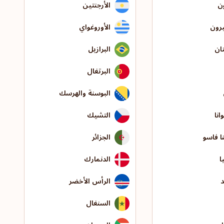
ون
الأرجنتين
يرون
الأوروغواي
ان
البرازيل
البرتغال
البوسنة والهرسك
انا
التشيك
نا فاسو
الجزائر
ا
الدنمارك
د
الرأس الأخضر
السنغال