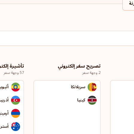
نة
تصريح سفر إلكتروني
تأشيرة إلكت
2 وجهة سفر
57 وجهة سفر
سريلانكا
أثيوبي
كينيا
أذربي
أرميني
أسترال