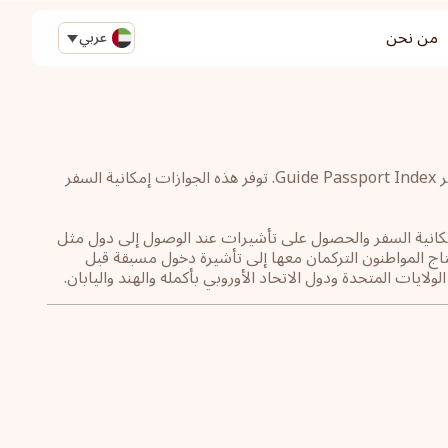
من نحن
عربي
تحتل جوازات السفر التركمانية حاليًا المرتبة 99 وفقًا لمؤشر جايد لترتيب جوازات السفر Guide Passport Index. توفر هذه الجوازات إمكانية السفر
إمكانية السفر والحصول على تأشيرات عند الوصول إلى دول مثل
ك أكثر من 187 وجهة سفر في العالم سيحتاج المواطنون التركمان معها إلى تأشيرة دخول مسبقة قبل
ايات المتحدة ودول الاتحاد الأوروبي بأكمله والهند واليابان.