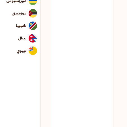
موريشيوس
موزمبيق
ناميبيا
نيبال
نييوي