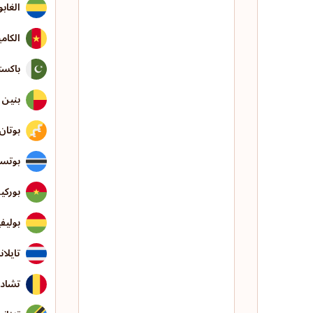
الغاب
الكام
باكست
بنين
بوتان
بوتسو
بوركي
بوليفي
تايلان
تشاد