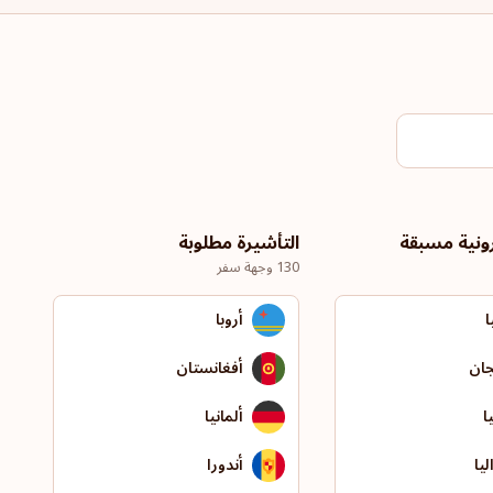
رونية مسبقة
التأشيرة مطلوبة
130 وجهة سفر
ا
أروبا
جان
أفغانستان
ا
ألمانيا
يا
أندورا