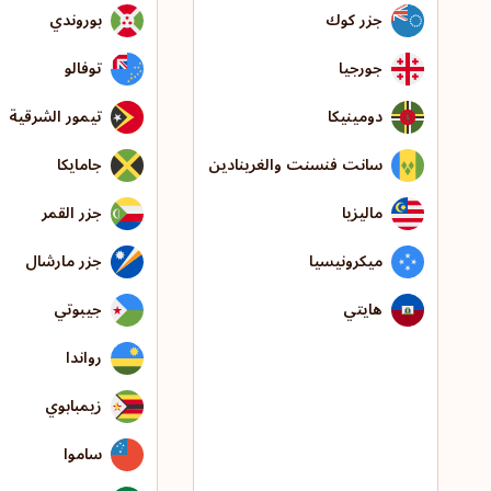
جزر كوك
بوروندي
جورجيا
توفالو
دومينيكا
تيمور الشرقية
سانت فنسنت والغرينادين
جامايكا
ماليزيا
جزر القمر
ميكرونيسيا
جزر مارشال
هايتي
جيبوتي
رواندا
زيمبابوي
ساموا