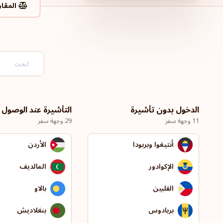
المقار
الدخول بدون تأشيرة
التأشيرة عند الوصول
11 وجهة سفر
29 وجهة سفر
أنتيغوا وبربودا
الأردن
الإكوادور
المالديف
الفلبين
بالاو
بربادوس
بنغلاديش