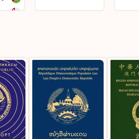
سلطن
سنغاف
سورين
سيرال
غيانا
غينيا
غينيا 
فانوات
فيتنا
قطر