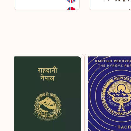
ة عمان
النرويج
ورة
النمسا
ام
النيجر
يون
الهند
الولايات المتحدة الأمريكية
اليابان
الاستوائية
اليمن
و
اليونان
م
بابوا غينيا الجديدة
باراغواي