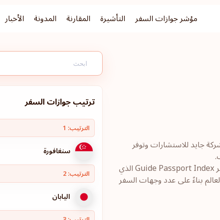
مؤشر جوازات السفر
التأشيرة
المقارنة
المدونة
الأخبار
ترتيب جوازات السفر
الترتيب: 1
قبل شركة جايد للاستشارات وتوفر
سنغافورة
.
يستخدم موقع visaindex.com مؤشر جايد لترتيب جوازات السفر Guide Passport Index الذي
الترتيب: 2
عالم بناءً على عدد وجهات السفر
اليابان
الترتيب: 3