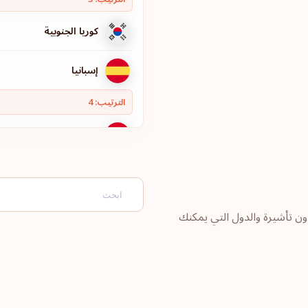
كوريا الجنوبية
إسبانيا
الترتيب: 4
سويسرا
السويد
النرويج
ون تأشيرة والدول التي يمكنك
هولندا
لوكسمبورغ