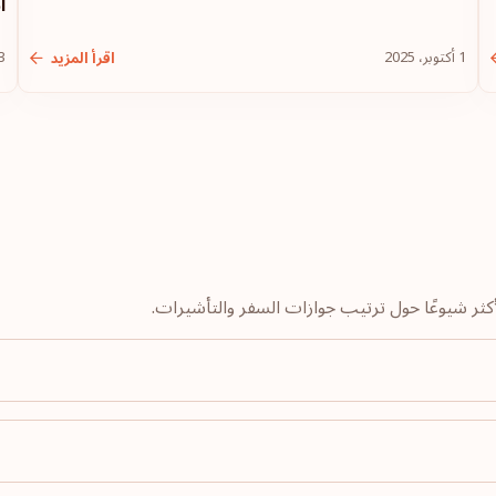
أ
ماليزيا
1 أكتوبر، 2025
13 سب
اقرأ المزيد
ليختنشتاين
لاتفيا
إستونيا
الترتيب: 10
الولايات المتحدة الأمريك
ليتوانيا
أيسلندا
كرواتيا