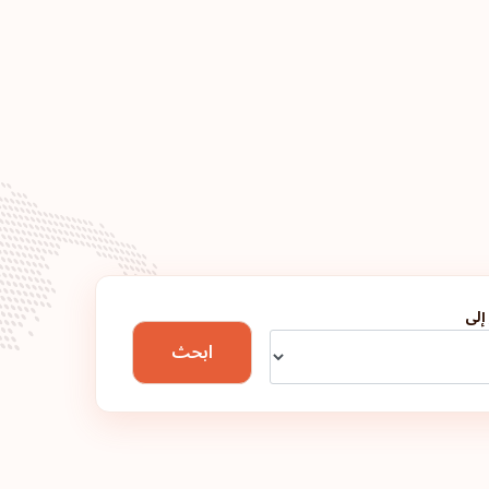
أيرلندا
اليونان
فرنسا
الدنمارك
النمسا
إلى
الترتيب: 6
ابحث
المجر
الترتيب: 7
كندا