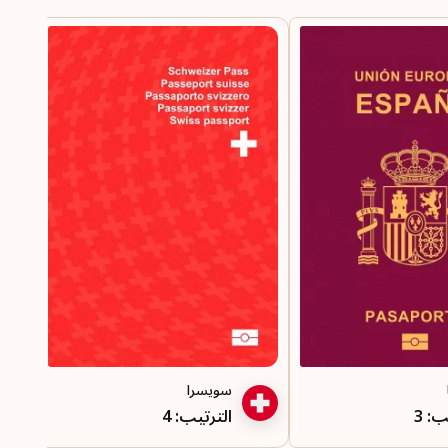
وجهة سفر:
188
سويسرا
ب: 3
الترتيب: 4