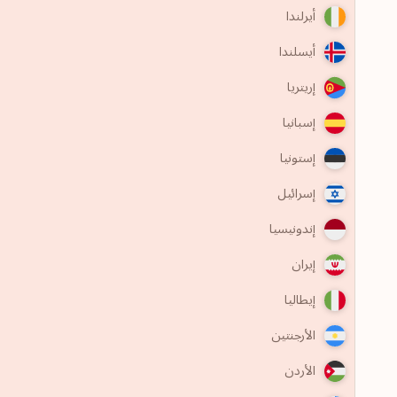
أيرلندا
أيسلندا
إريتريا
إسبانيا
إستونيا
إسرائيل
إندونيسيا
إيران
إيطاليا
الأرجنتين
الأردن