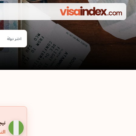
اختر دولة
نيج
التر