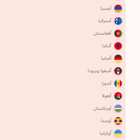
أرمينيا
أستراليا
أفغانستان
ألبانيا
ألمانيا
أنتيغوا وبربودا
أندورا
أنغولا
أوزبكستان
أوغندا
أوكرانيا