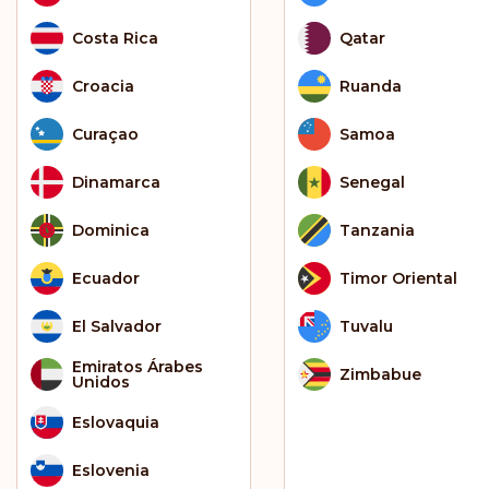
Costa Rica
Qatar
Croacia
Ruanda
Curaçao
Samoa
Dinamarca
Senegal
Dominica
Tanzania
Ecuador
Timor Oriental
El Salvador
Tuvalu
Emiratos Árabes
Zimbabue
Unidos
Eslovaquia
Eslovenia