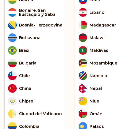
Bonaire, San
Líbano
Eustaquio y Saba
Bosnia-Herzegovina
Madagascar
Botswana
Malawi
Brasil
Maldivas
Bulgaria
Mozambique
Chile
Namibia
China
Nepal
Chipre
Niue
Ciudad del Vaticano
Omán
Colombia
Palaos