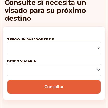
Consulte si necesita un
Panamá
visado para su próximo
destino
Perú
Polinesia Francesa
Polonia
TENGO UN PASAPORTE DE
Portugal
República Checa
DESEO VIAJAR A
República
Dominicana
Ruanda
Consultar
Rumanía
San Marino