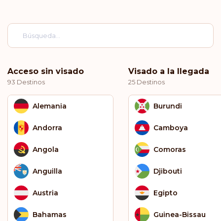
Acceso sin visado
Visado a la llegada
93 Destinos
25 Destinos
Alemania
Burundi
Andorra
Camboya
Angola
Comoras
Anguilla
Djibouti
Austria
Egipto
Bahamas
Guinea-Bissau