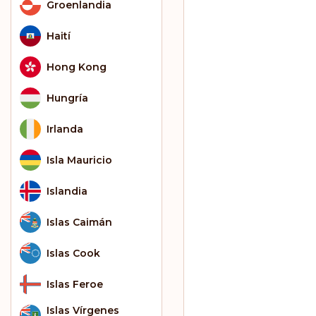
Groenlandia
Haití
Hong Kong
Hungría
Irlanda
Isla Mauricio
Islandia
Islas Caimán
Islas Cook
Islas Feroe
Islas Vírgenes