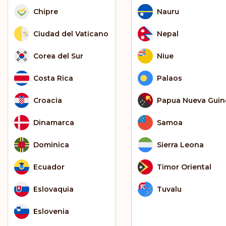
Chipre
Nauru
Ciudad del Vaticano
Nepal
Corea del Sur
Niue
Costa Rica
Palaos
Croacia
Papua Nueva Guin
Dinamarca
Samoa
Dominica
Sierra Leona
Ecuador
Timor Oriental
Eslovaquia
Tuvalu
Eslovenia