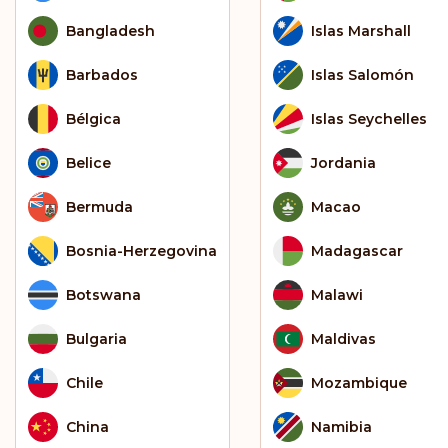
Bangladesh
Islas Marshall
Barbados
Islas Salomón
Bélgica
Islas Seychelles
Belice
Jordania
Bermuda
Macao
Bosnia-Herzegovina
Madagascar
Botswana
Malawi
Bulgaria
Maldivas
Chile
Mozambique
China
Namibia