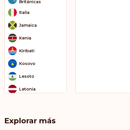
Británicas
Italia
Jamaica
Kenia
Kiribati
Kosovo
Lesoto
Letonia
Liechtenstein
Lituania
Explorar más
Luxemburgo