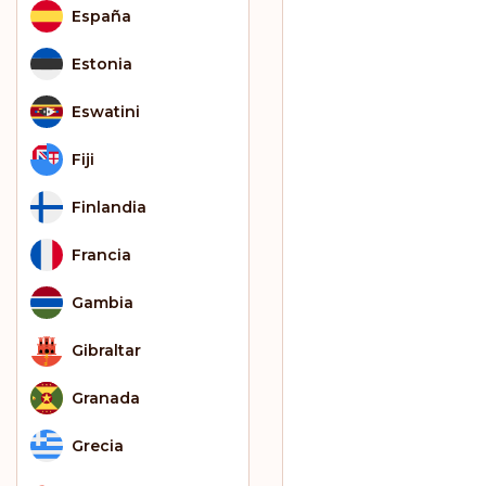
España
Estonia
Eswatini
Fiji
Finlandia
Francia
Gambia
Gibraltar
Granada
Grecia