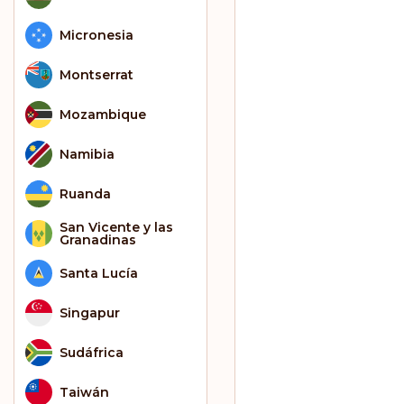
Micronesia
Montserrat
Mozambique
Namibia
Ruanda
San Vicente y las
Granadinas
Santa Lucía
Singapur
Sudáfrica
Taiwán