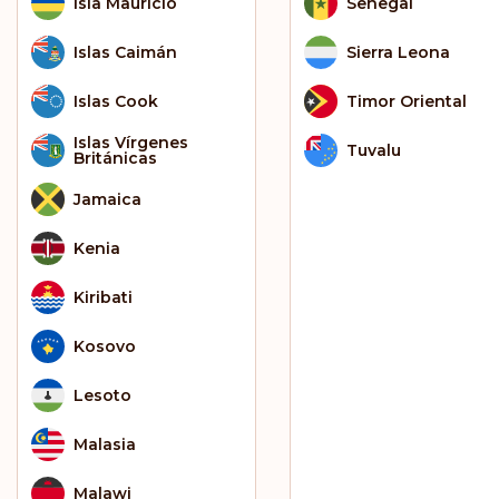
Isla Mauricio
Senegal
Islas Caimán
Sierra Leona
Islas Cook
Timor Oriental
Islas Vírgenes
Tuvalu
Británicas
Jamaica
Kenia
Kiribati
Kosovo
Lesoto
Malasia
Malawi