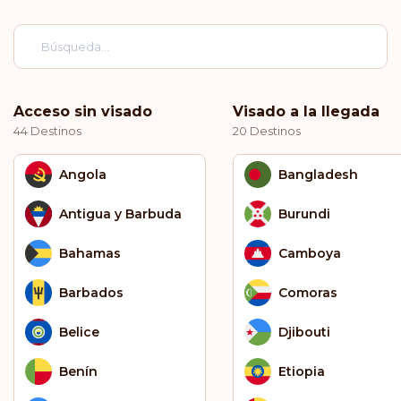
Acceso sin visado
Visado a la llegada
44 Destinos
20 Destinos
Angola
Bangladesh
Antigua y Barbuda
Burundi
Bahamas
Camboya
Barbados
Comoras
Belice
Djibouti
Benín
Etiopia