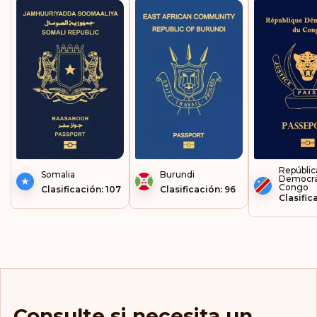
Repúblic
Somalia
Burundi
Democrát
Congo
Clasificación: 107
Clasificación: 96
Clasific
Consulte si necesita un