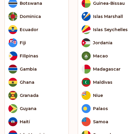
Botswana
Guinea-Bissau
Dominica
Islas Marshall
Ecuador
Islas Seychelles
Fiji
Jordania
Filipinas
Macao
Gambia
Madagascar
Ghana
Maldivas
Granada
Niue
Guyana
Palaos
Haití
Samoa