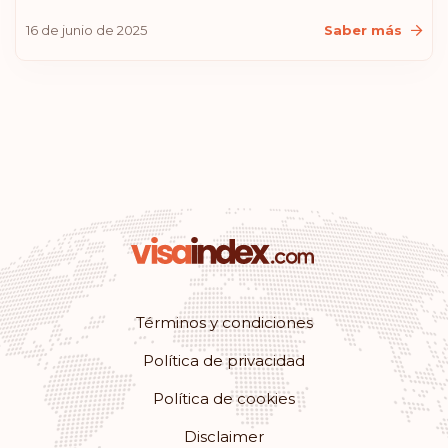
Croacia
16 de junio de 2025
Saber más
Islandia
Lituania
Estados Unidos de América
Clasificación: 11
Destinos:
180
Mónaco
Términos y condiciones
Clasificación: 12
Destinos:
179
Política de privacidad
Rumanía
Política de cookies
Clasificación: 13
Destinos:
178
Disclaimer