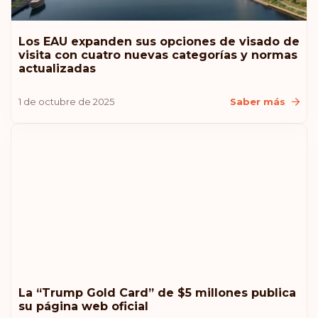
Clasificación: 9
Destinos:
184
Los EAU expanden sus opciones de visado de
visita con cuatro nuevas categorías y normas
Estonia
actualizadas
Letonia
1 de octubre de 2025
Saber más
Liechtenstein
Malasia
Nueva Zelanda
Clasificación: 10
Destinos:
183
Australia
La “Trump Gold Card” de $5 millones publica
su página web oficial