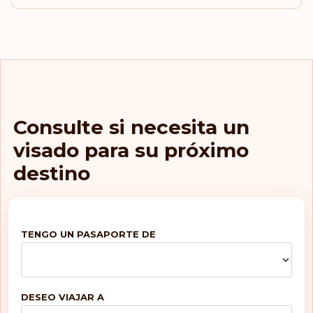
Italia
Luxemburgo
Países Bajos
Consulte si necesita un
visado para su próximo
Noruega
destino
Suecia
Suiza
TENGO UN PASAPORTE DE
Clasificación: 5
Destinos:
188
DESEO VIAJAR A
Austria