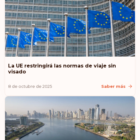
Hungría
Clasificación: 7
Destinos:
186
Canadá
Clasificación: 8
Destinos:
185
República Checa
La UE restringirá las normas de viaje sin
visado
Polonia
8 de octubre de 2025
Saber más
Eslovaquia
Eslovenia
Emiratos Árabes Unidos