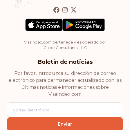
Bulgaria
Clasificación: 14
Destinos:
177
Hong Kong
VisaIndex.com pertenece y es operado por
Clasificación: 15
Destinos:
175
Guide Consultants L.L.C
Chipre
Boletín de noticias
Clasificación: 16
Destinos:
174
Por favor, introduzca su dirección de correo
electrónico para permanecer actualizado con las
Chile
últimas noticias e informaciones sobre
VisaIndex.com
Clasificación: 17
Destinos:
172
Andorra
Clasificación: 18
Destinos:
171