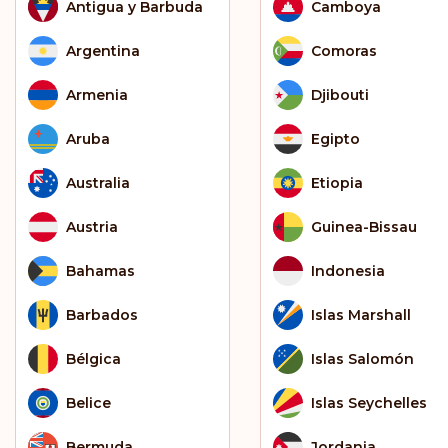
Antigua y Barbuda
Camboya
Argentina
Comoras
Armenia
Djibouti
Aruba
Egipto
Australia
Etiopia
Austria
Guinea-Bissau
Bahamas
Indonesia
Barbados
Islas Marshall
Bélgica
Islas Salomón
Belice
Islas Seychelles
Bermuda
Jordania