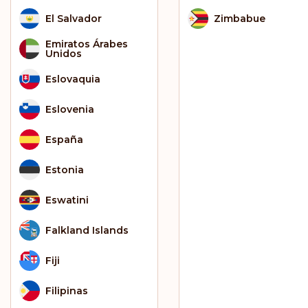
El Salvador
Zimbabue
Emiratos Árabes
Unidos
Eslovaquia
Eslovenia
España
Estonia
Eswatini
Falkland Islands
Fiji
Filipinas