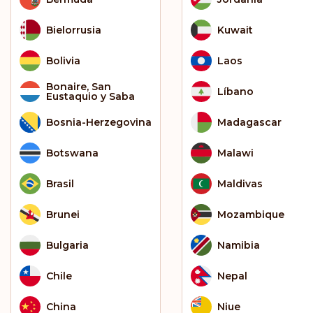
Bielorrusia
Kuwait
Bolivia
Laos
Bonaire, San
Líbano
Eustaquio y Saba
Bosnia-Herzegovina
Madagascar
Botswana
Malawi
Brasil
Maldivas
Brunei
Mozambique
Bulgaria
Namibia
Chile
Nepal
China
Niue