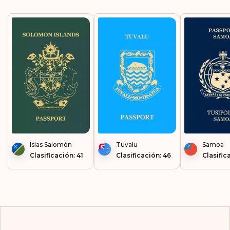
Guayana Francesa​​​​
Guyana
Haití
Honduras
Hong Kong
Hungría
Indias Occidentales
Francesas
Islas Salomón
Tuvalu
Samoa
Clasificación: 41
Clasificación: 46
Clasific
Irlanda
Isla Mauricio
Isla Norfolk