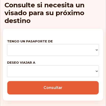
Isla Reunión
Consulte si necesita un
visado para su próximo
Islandia
destino
Islas Caimán
Islas Cook
TENGO UN PASAPORTE DE
Islas Feroe
Islas Marianas del
Norte
DESEO VIAJAR A
Islas Turcas y Caicos
Islas Vírgenes
Británicas
Italia
Consultar
Jamaica
Japón