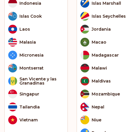
Indonesia
Islas Marshall
Islas Cook
Islas Seychelles
Laos
Jordania
Malasia
Macao
Micronesia
Madagascar
Montserrat
Malawi
San Vicente y las
Maldivas
Granadinas
Singapur
Mozambique
Tailandia
Nepal
Vietnam
Niue