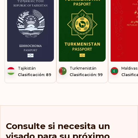
Tajikistán
Turkmenistán
Maldivas
Clasificación: 89
Clasificación: 99
Clasific
Consulte si necesita un
visado para su próximo