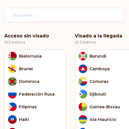
Acceso sin visado
Visado a la llegada
16 Destinos
22 Destinos
Bielorrusia
Burundi
Brunei
Camboya
Dominica
Comoras
Federación Rusa
Djibouti
Filipinas
Guinea-Bissau
Haití
Isla Mauricio