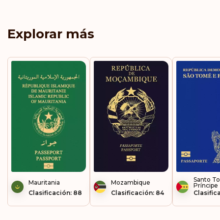
Explorar más
Santo T
Mauritania
Mozambique
Príncipe
Clasificación: 88
Clasificación: 84
Clasific