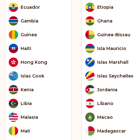
Ecuador
Etiopia
Gambia
Ghana
Guinea
Guinea-Bissau
Haití
Isla Mauricio
Hong Kong
Islas Marshall
Islas Cook
Islas Seychelles
Kenia
Jordania
Libia
Líbano
Malasia
Macao
Mali
Madagascar