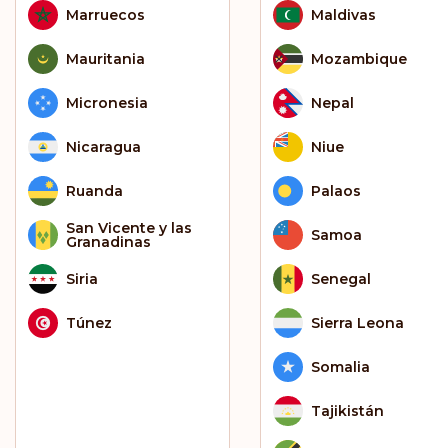
Marruecos
Maldivas
Mauritania
Mozambique
Micronesia
Nepal
Nicaragua
Niue
Ruanda
Palaos
San Vicente y las
Samoa
Granadinas
Siria
Senegal
Túnez
Sierra Leona
Somalia
Tajikistán