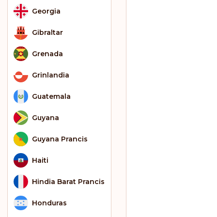
Georgia
Gibraltar
Grenada
Grinlandia
Guatemala
Guyana
Guyana Prancis
Haiti
Hindia Barat Prancis
Honduras