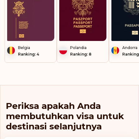
Kepulauan Cayman
Kepulauan Cook
Kepulauan Faeroe
Kepulauan Falkland
Belgia
Polandia
Andorra
Ranking: 4
Ranking: 8
Ranking:
Kepulauan Marshall
Kepulauan Turks dan
Caicos
Kepulauan Virgin
Inggris
Kirgistan
Periksa apakah Anda
Kiribati
membutuhkan visa untuk
destinasi selanjutnya
Kolombia
Korea Selatan