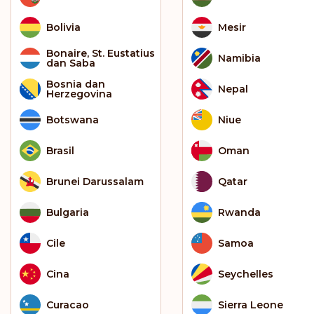
Bolivia
Mesir
Bonaire, St. Eustatius
Namibia
dan Saba
Bosnia dan
Nepal
Herzegovina
Botswana
Niue
Brasil
Oman
Brunei Darussalam
Qatar
Bulgaria
Rwanda
Cile
Samoa
Cina
Seychelles
Curacao
Sierra Leone