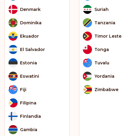
Denmark
Suriah
Dominika
Tanzania
Ekuador
Timor Leste
El Salvador
Tonga
Estonia
Tuvalu
Eswatini
Yordania
Fiji
Zimbabwe
Filipina
Finlandia
Gambia