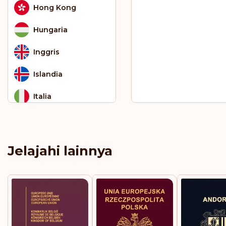
Hong Kong
Hungaria
Inggris
Islandia
Italia
Jamaika
Jepang
Jelajahi lainnya
Jerman
Kaledonia Baru
Kazakstan