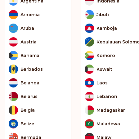
Argentina
Indonesia
Armenia
Jibuti
Aruba
Kamboja
Austria
Kepulauan Solom
Bahama
Komoro
Barbados
Kuwait
Belanda
Laos
Belarus
Lebanon
Belgia
Madagaskar
Belize
Maladewa
Bermuda
Malawi