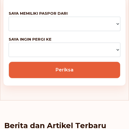
Kosovo
SAYA MEMILIKI PASPOR DARI
Kosta Rika
Kroasia
SAYA INGIN PERGI KE
Latvia
Lesotho
Periksa
Liechtenstein
Lituania
Luksemburg
Makau
Berita dan Artikel Terbaru
Makedonia Utara