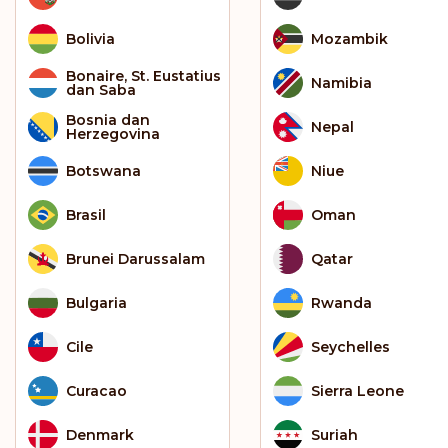
Bolivia
Mozambik
Bonaire, St. Eustatius
Namibia
dan Saba
Bosnia dan
Nepal
Herzegovina
Botswana
Niue
Brasil
Oman
Brunei Darussalam
Qatar
Bulgaria
Rwanda
Cile
Seychelles
Curacao
Sierra Leone
Denmark
Suriah