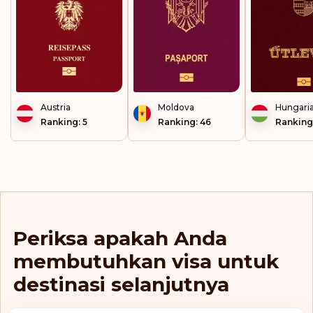
Kepulauan Faeroe
Kepulauan Falkland
Kepulauan Marshall
Kepulauan Solomon
Austria
Moldova
Hungari
Ranking: 5
Kepulauan Turks dan
Ranking: 46
Ranking
Caicos
Kepulauan Virgin
Inggris
Kirgistan
Kiribati
Periksa apakah Anda
Kolombia
membutuhkan visa untuk
destinasi selanjutnya
Korea Selatan
Kosovo