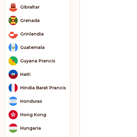
Gibraltar
Grenada
Grinlandia
Guatemala
Guyana Prancis
Haiti
Hindia Barat Prancis
Honduras
Hong Kong
Hungaria