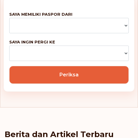
Kosta Rika
SAYA MEMILIKI PASPOR DARI
Kroasia
Latvia
SAYA INGIN PERGI KE
Lesotho
Liechtenstein
Periksa
Luksemburg
Makau
Makedonia Utara
Malaysia
Berita dan Artikel Terbaru
Malta