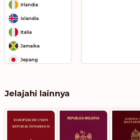
Irlandia
Islandia
Italia
Jamaika
Jepang
Jerman
Kaledonia Baru
Jelajahi lainnya
Kazakstan
Kepulauan Cayman
Kepulauan Cook