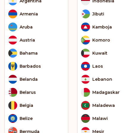
Argentina
Indonesia
Armenia
Jibuti
Aruba
Kamboja
Austria
Komoro
Bahama
Kuwait
Barbados
Laos
Belanda
Lebanon
Belarus
Madagaskar
Belgia
Maladewa
Belize
Malawi
Bermuda
Mesir