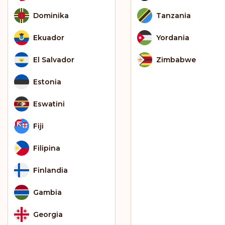
Dominika
Tanzania
Ekuador
Yordania
El Salvador
Zimbabwe
Estonia
Eswatini
Fiji
Filipina
Finlandia
Gambia
Georgia