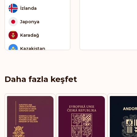
İzlanda
Japonya
Karadağ
Kazakistan
Kıbrıs
Kırgızistan
Daha fazla keşfet
Kolombiya
Kosova
Kosta Rika
Küba