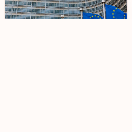
Rusya Federasyonu
San Marino
Şili
Singapur
Slovakya
AB Vizesiz Seyahat Kurallarını Sıkılaştırıyor
Slovenya
St. Maarten
8 Ekim 2025
Devamını Oku
St. Pierre ve
Miquelon
St. Vincent ve
Grenadinler
Surinam
Tacikistan