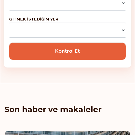
Moldova
Monako
GITMEK ISTEDIĞIM YER
Norveç
Özbekistan
Kontrol Et
Panama
Peru
Polonya
Portekiz
Son haber ve makaleler
Reunion
Romanya