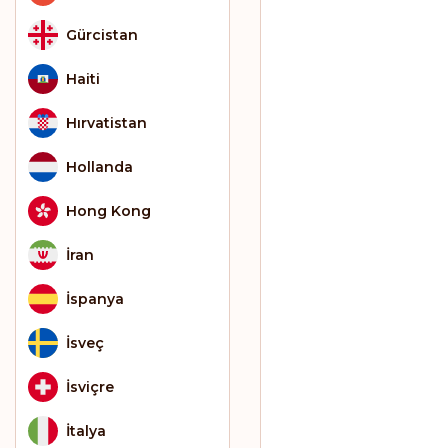
Gürcistan
Haiti
Hırvatistan
Hollanda
Hong Kong
İran
İspanya
İsveç
İsviçre
İtalya