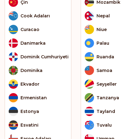
Çin
Mozambik
Cook Adaları
Nepal
Curacao
Niue
Danimarka
Palau
Dominik Cumhuriyeti
Ruanda
Dominika
Samoa
Ekvador
Seyşeller
Ermenistan
Tanzanya
Estonya
Tayland
Esvatini
Tuvalu
Faroe Adaları
Umman