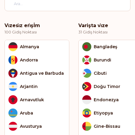
Vi̇zesi̇z eri̇şİm
Varişta vi̇ze
100 Gidiş Noktası
31 Gidiş Noktası
Almanya
Bangladeş
Andorra
Burundi
Antigua ve Barbuda
Cibuti
Arjantin
Doğu Timor
Arnavutluk
Endonezya
Aruba
Etiyopya
Avusturya
Gine-Bissau