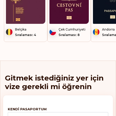
Kuzey Makedonya
Letonya
Lihtenştayn
Belçika
Çek Cumhuriyeti
Andorra
Sıralaması: 4
Sıralaması: 8
Sıralama
Litvanya
Lüksemburg
Macaristan
Makao
Gitmek istediğiniz yer için
vize gerekli mi öğrenin
Malta
Mayotte
Mikronezya
KENDI PASAPORTUM