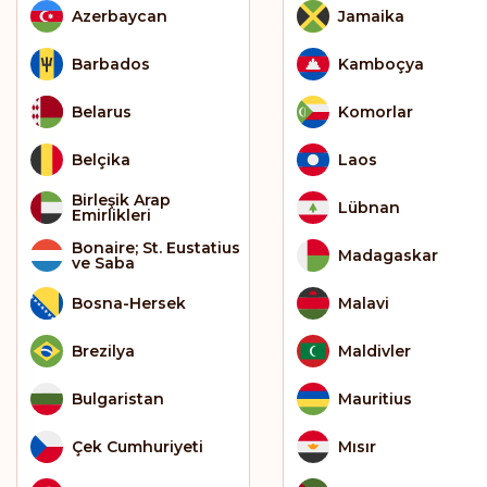
Azerbaycan
Jamaika
Barbados
Kamboçya
Belarus
Komorlar
Belçika
Laos
Birleşik Arap
Lübnan
Emirlikleri
Bonaire; St. Eustatius
Madagaskar
ve Saba
Bosna-Hersek
Malavi
Brezilya
Maldivler
Bulgaristan
Mauritius
Çek Cumhuriyeti
Mısır