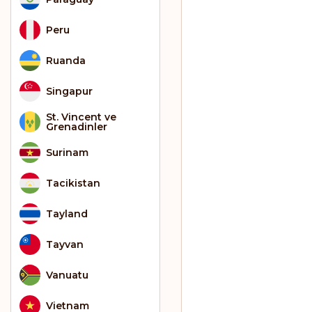
Peru
Ruanda
Singapur
St. Vincent ve
Grenadinler
Surinam
Tacikistan
Tayland
Tayvan
Vanuatu
Vietnam