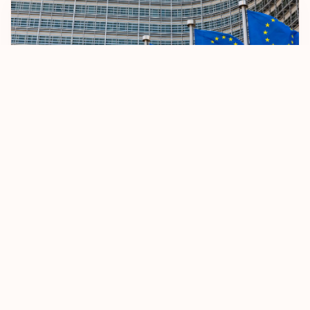
AB Vizesiz Seyahat Kurallarını Sıkılaştırıyor
8 Ekim 2025
Devamını Oku