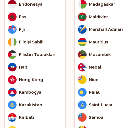
Endonezya
Madagaskar
Fas
Maldivler
Fiji
Marshall Adaları
Fildişi Sahili
Mauritius
Filistin Toprakları
Mozambik
Haiti
Nepal
Hong Kong
Niue
Kamboçya
Palau
Kazakistan
Saint Lucia
Kiribati
Samoa