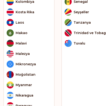
Kolombiya
Senegal
Kosta Rika
Seyşeller
Laos
Tanzanya
Makao
Trinidad ve Toba
Malavi
Tuvalu
Malezya
Mikronezya
Moğolistan
Myanmar
Nikaragua
Paraguay