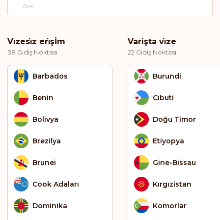
Vi̇zesi̇z eri̇şİm
Varişta vi̇ze
38 Gidiş Noktası
22 Gidiş Noktası
Barbados
Burundi
Benin
Cibuti
Bolivya
Doğu Timor
Brezilya
Etiyopya
Brunei
Gine-Bissau
Cook Adaları
Kırgızistan
Dominika
Komorlar