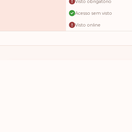
Visto obrigatório
Acesso sem visto
Visto online
Acesso sem visto
Visto obrigatório
Visto obrigatório
Visto obrigatório
EU TENHO UM PASSAPORTE DE
EU QUERO VI
Visto na chegada
SELECIONE UM PAÍS
SELECIONE
Acesso sem visto
Acesso sem visto
Acesso sem visto
Acesso sem visto