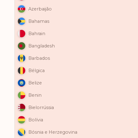
Azerbaijão
Bahamas
Bahrain
Bangladesh
Barbados
Bélgica
Belize
Benin
Bielorrússia
Bolívia
Bósnia e Herzegovina