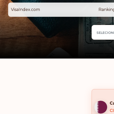
VisaIndex.com
Rankin
SELECION
C
Cl