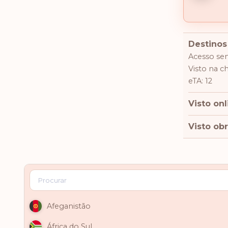
Destinos
Acesso sem
Visto na c
eTA: 12
Visto onl
Visto obr
Afeganistão
África do Sul