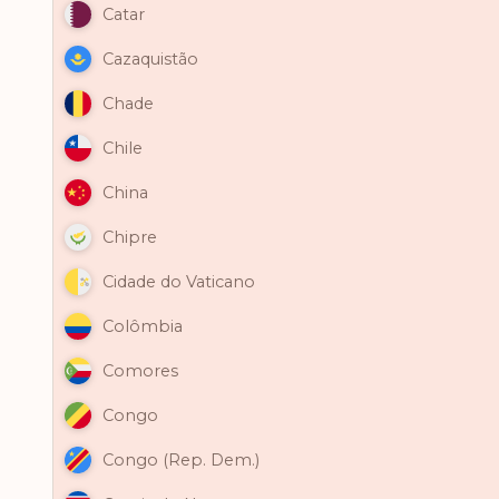
Catar
Cazaquistão
Chade
Chile
China
Chipre
Cidade do Vaticano
Colômbia
Comores
Congo
Congo (Rep. Dem.)