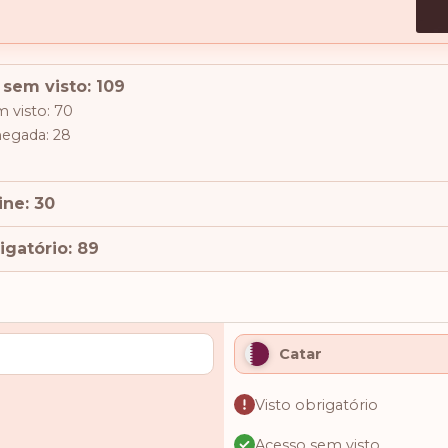
 sem visto: 109
 visto: 70
hegada: 28
ine: 30
igatório: 89
Catar
Visto obrigatório
Acesso sem visto