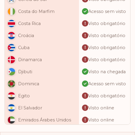
Acesso sem visto
Costa do Marfim
Visto obrigatório
Costa Rica
Visto obrigatório
Croácia
Visto obrigatório
Cuba
Visto obrigatório
Dinamarca
Visto na chegada
Djibuti
Acesso sem visto
Dominica
Visto obrigatório
Egito
Visto online
El Salvador
Visto online
Emirados Árabes Unidos
Visto online
Equador