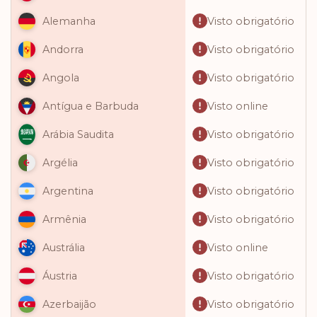
Visto obrigatório
Alemanha
Visto obrigatório
Andorra
Visto obrigatório
Angola
Visto online
Antígua e Barbuda
Visto obrigatório
Arábia Saudita
Visto obrigatório
Argélia
Visto obrigatório
Argentina
Visto obrigatório
Armênia
Visto online
Austrália
Visto obrigatório
Áustria
Visto obrigatório
Azerbaijão