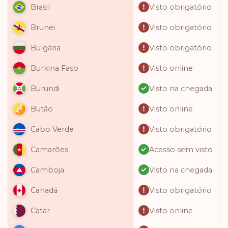
Visto obrigatório
Brasil
Visto obrigatório
Brunei
Visto obrigatório
Bulgária
Visto online
Burkina Faso
Visto na chegada
Burundi
Visto online
Butão
Visto obrigatório
Cabo Verde
Acesso sem visto
Camarões
Visto na chegada
Camboja
Visto obrigatório
Canadá
Visto online
Catar