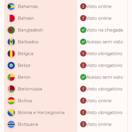
Visto online
Bahamas
Visto online
Bahrain
Visto na chegada
Bangladesh
Acesso sem visto
Barbados
Visto obrigatório
Bélgica
Visto obrigatório
Belize
Acesso sem visto
Benin
Visto obrigatório
Bielorrússia
Visto online
Bolívia
Visto obrigatório
Bósnia e Herzegovina
Visto online
Botsuana