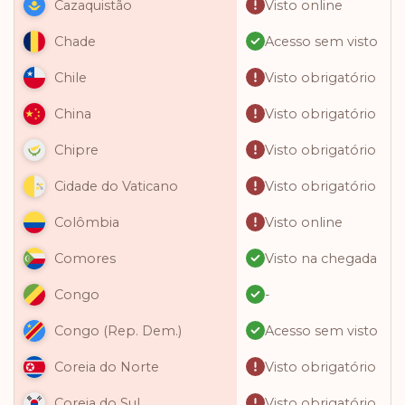
Visto online
Cazaquistão
Acesso sem visto
Chade
Visto obrigatório
Chile
Visto obrigatório
China
Visto obrigatório
Chipre
Visto obrigatório
Cidade do Vaticano
Visto online
Colômbia
Visto na chegada
Comores
-
Congo
Acesso sem visto
Congo (Rep. Dem.)
Visto obrigatório
Coreia do Norte
Visto obrigatório
Coreia do Sul