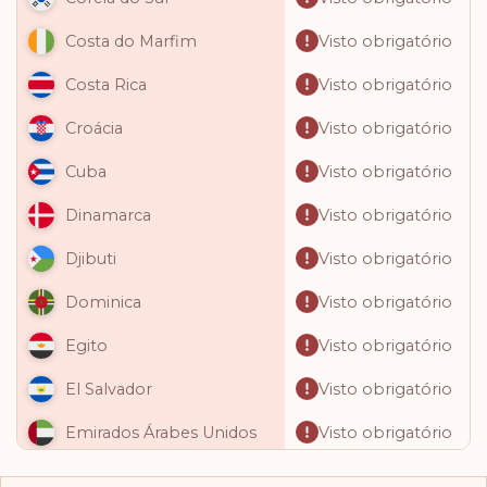
Visto obrigatório
Costa do Marfim
Visto obrigatório
Costa Rica
Visto obrigatório
Croácia
Visto obrigatório
Cuba
Visto obrigatório
Dinamarca
Visto obrigatório
Djibuti
Visto obrigatório
Dominica
Visto obrigatório
Egito
Visto obrigatório
El Salvador
Visto obrigatório
Emirados Árabes Unidos
Visto obrigatório
Equador