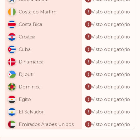
Visto obrigatório
Costa do Marfim
Visto obrigatório
Costa Rica
Visto obrigatório
Croácia
Visto obrigatório
Cuba
Visto obrigatório
Dinamarca
Visto obrigatório
Djibuti
Visto obrigatório
Dominica
Visto obrigatório
Egito
Visto obrigatório
El Salvador
Visto obrigatório
Emirados Árabes Unidos
Visto obrigatório
Equador