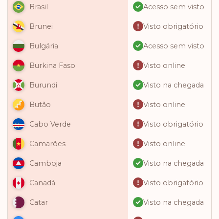
Acesso sem visto
Brasil
Visto obrigatório
Brunei
Acesso sem visto
Bulgária
Visto online
Burkina Faso
Visto na chegada
Burundi
Visto online
Butão
Visto obrigatório
Cabo Verde
Visto online
Camarões
Visto na chegada
Camboja
Visto obrigatório
Canadá
Visto na chegada
Catar