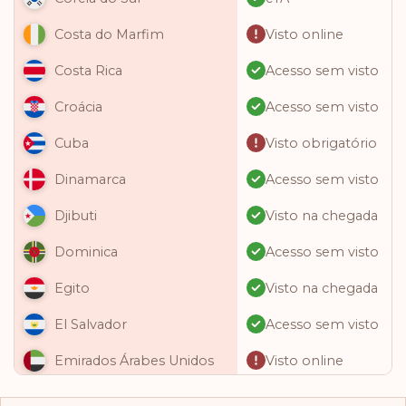
Visto online
Costa do Marfim
Acesso sem visto
Costa Rica
Acesso sem visto
Croácia
Visto obrigatório
Cuba
Acesso sem visto
Dinamarca
Visto na chegada
Djibuti
Acesso sem visto
Dominica
Visto na chegada
Egito
Acesso sem visto
El Salvador
Visto online
Emirados Árabes Unidos
Acesso sem visto
Equador