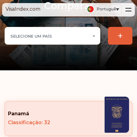
Comparar
VisaIndex.com
Português
+
SELECIONE UM PAÍS
Panamá
Classificação: 32