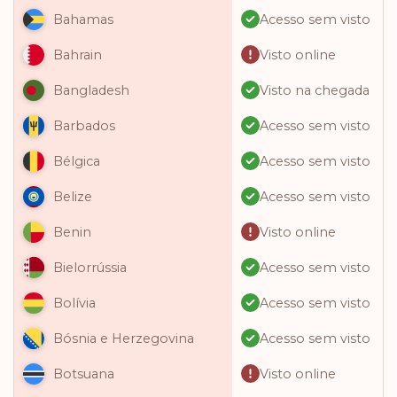
Acesso sem visto
Bahamas
Visto online
Bahrain
Visto na chegada
Bangladesh
Acesso sem visto
Barbados
Acesso sem visto
Bélgica
Acesso sem visto
Belize
Visto online
Benin
Acesso sem visto
Bielorrússia
Acesso sem visto
Bolívia
Acesso sem visto
Bósnia e Herzegovina
Visto online
Botsuana