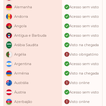
Acesso sem visto
Alemanha
Acesso sem visto
Andorra
Acesso sem visto
Angola
Acesso sem visto
Antígua e Barbuda
Visto na chegada
Arábia Saudita
Visto obrigatório
Argélia
Acesso sem visto
Argentina
Visto na chegada
Armênia
Visto online
Austrália
Acesso sem visto
Áustria
Visto online
Azerbaijão