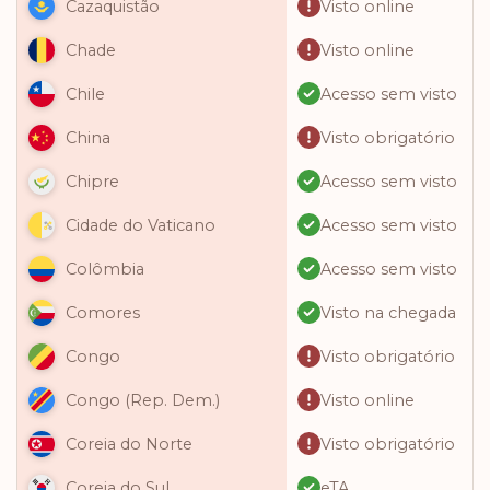
Visto online
Cazaquistão
Visto online
Chade
Acesso sem visto
Chile
Visto obrigatório
China
Acesso sem visto
Chipre
Acesso sem visto
Cidade do Vaticano
Acesso sem visto
Colômbia
Visto na chegada
Comores
Visto obrigatório
Congo
Visto online
Congo (Rep. Dem.)
Visto obrigatório
Coreia do Norte
eTA
Coreia do Sul