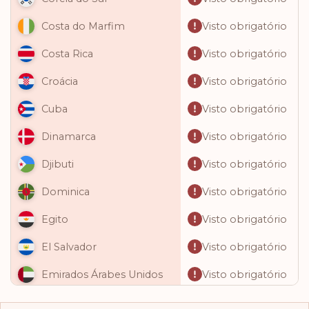
Visto obrigatório
Costa do Marfim
Visto obrigatório
Costa Rica
Visto obrigatório
Croácia
Visto obrigatório
Cuba
Visto obrigatório
Dinamarca
Visto obrigatório
Djibuti
Visto obrigatório
Dominica
Visto obrigatório
Egito
Visto obrigatório
El Salvador
Visto obrigatório
Emirados Árabes Unidos
Visto obrigatório
Equador