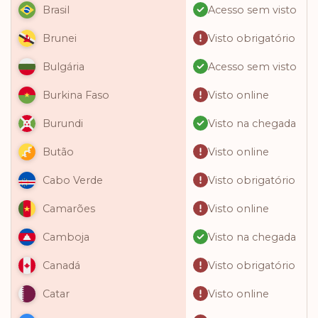
Acesso sem visto
Brasil
Visto obrigatório
Brunei
Acesso sem visto
Bulgária
Visto online
Burkina Faso
Visto na chegada
Burundi
Visto online
Butão
Visto obrigatório
Cabo Verde
Visto online
Camarões
Visto na chegada
Camboja
Visto obrigatório
Canadá
Visto online
Catar