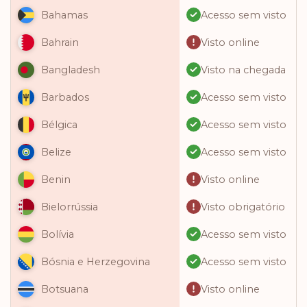
Acesso sem visto
Bahamas
Visto online
Bahrain
Visto na chegada
Bangladesh
Acesso sem visto
Barbados
Acesso sem visto
Bélgica
Acesso sem visto
Belize
Visto online
Benin
Visto obrigatório
Bielorrússia
Acesso sem visto
Bolívia
Acesso sem visto
Bósnia e Herzegovina
Visto online
Botsuana