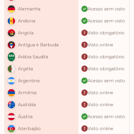
Acesso sem visto
Alemanha
Acesso sem visto
Andorra
Visto obrigatório
Angola
Visto online
Antígua e Barbuda
Visto obrigatório
Arábia Saudita
Visto obrigatório
Argélia
Acesso sem visto
Argentina
Visto online
Armênia
Visto online
Austrália
Acesso sem visto
Áustria
Visto online
Azerbaijão