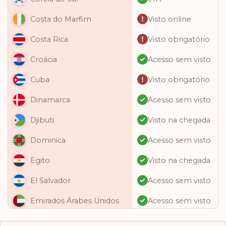
Visto online
Costa do Marfim
Visto obrigatório
Costa Rica
Acesso sem visto
Croácia
Visto obrigatório
Cuba
Acesso sem visto
Dinamarca
Visto na chegada
Djibuti
Acesso sem visto
Dominica
Visto na chegada
Egito
Acesso sem visto
El Salvador
Acesso sem visto
Emirados Árabes Unidos
Acesso sem visto
Equador