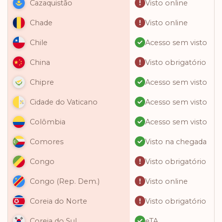
Visto online
Cazaquistão
Visto online
Chade
Acesso sem visto
Chile
Visto obrigatório
China
Acesso sem visto
Chipre
Acesso sem visto
Cidade do Vaticano
Acesso sem visto
Colômbia
Visto na chegada
Comores
Visto obrigatório
Congo
Visto online
Congo (Rep. Dem.)
Visto obrigatório
Coreia do Norte
eTA
Coreia do Sul