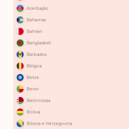
Azerbaijão
Bahamas
Bahrain
Bangladesh
Barbados
Bélgica
Belize
Benin
Bielorrússia
Bolívia
Bósnia e Herzegovina