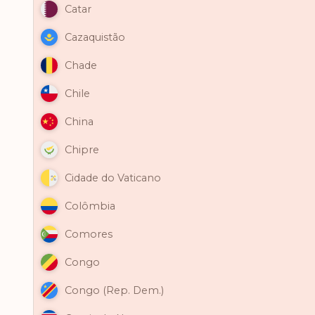
Catar
Cazaquistão
Chade
Chile
China
Chipre
Cidade do Vaticano
Colômbia
Comores
Congo
Congo (Rep. Dem.)