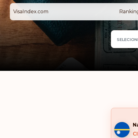
VisaIndex.com
Rankin
SELECION
N
Cl