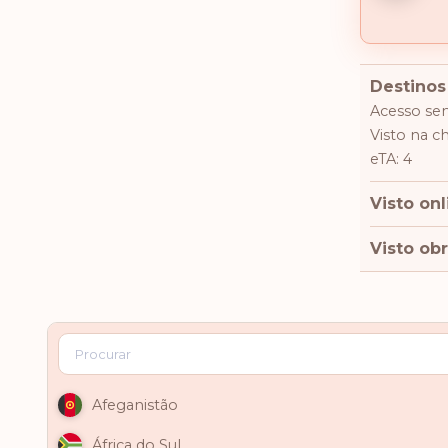
Destinos
Acesso sem
Visto na c
eTA: 4
Visto onl
Visto obr
Afeganistão
África do Sul