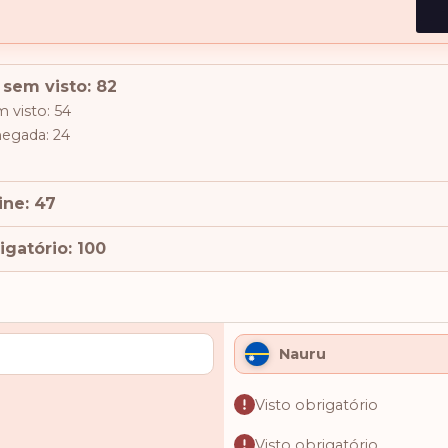
 sem visto: 82
 visto: 54
hegada: 24
ine: 47
igatório: 100
Nauru
Visto obrigatório
Visto obrigatório