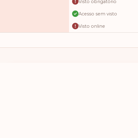
Visto obrigatório
Acesso sem visto
Visto online
Acesso sem visto
Visto obrigatório
Visto obrigatório
Visto obrigatório
EU TENHO UM PASSAPORTE DE
EU QUERO VI
Visto na chegada
SELECIONE UM PAÍS
SELECIONE
Acesso sem visto
Visto na chegada
Visto online
Acesso sem visto