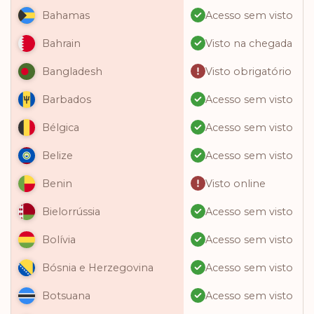
Acesso sem visto
Bahamas
Visto na chegada
Bahrain
Visto obrigatório
Bangladesh
Acesso sem visto
Barbados
Acesso sem visto
Bélgica
Acesso sem visto
Belize
Visto online
Benin
Acesso sem visto
Bielorrússia
Acesso sem visto
Bolívia
Acesso sem visto
Bósnia e Herzegovina
Acesso sem visto
Botsuana