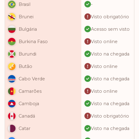
-
Brasil
Visto obrigatório
Brunei
Acesso sem visto
Bulgária
Visto online
Burkina Faso
Visto na chegada
Burundi
Visto online
Butão
Visto na chegada
Cabo Verde
Visto online
Camarões
Visto na chegada
Camboja
Visto obrigatório
Canadá
Visto na chegada
Catar