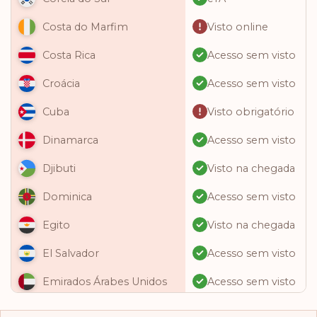
Visto online
Costa do Marfim
Acesso sem visto
Costa Rica
Acesso sem visto
Croácia
Visto obrigatório
Cuba
Acesso sem visto
Dinamarca
Visto na chegada
Djibuti
Acesso sem visto
Dominica
Visto na chegada
Egito
Acesso sem visto
El Salvador
Acesso sem visto
Emirados Árabes Unidos
Acesso sem visto
Equador