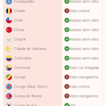
Acesso sem visto
Cazaquistão
Visto online
Chade
Acesso sem visto
Chile
Acesso sem visto
China
Acesso sem visto
Chipre
Acesso sem visto
Cidade do Vaticano
Acesso sem visto
Colômbia
Visto na chegada
Comores
Visto obrigatório
Congo
Visto online
Congo (Rep. Dem.)
Visto obrigatório
Coreia do Norte
eTA
Coreia do Sul