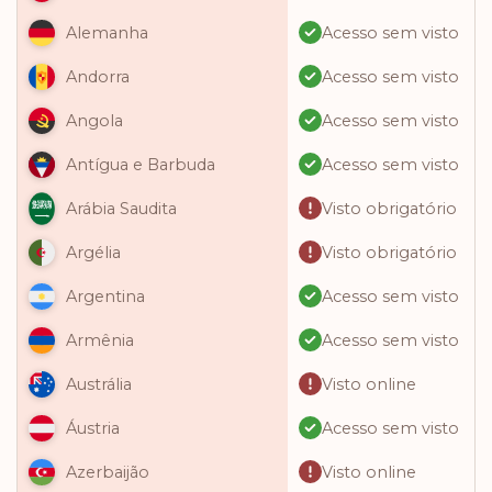
Acesso sem visto
Alemanha
Acesso sem visto
Andorra
Acesso sem visto
Angola
Acesso sem visto
Antígua e Barbuda
Visto obrigatório
Arábia Saudita
Visto obrigatório
Argélia
Acesso sem visto
Argentina
Acesso sem visto
Armênia
Visto online
Austrália
Acesso sem visto
Áustria
Visto online
Azerbaijão