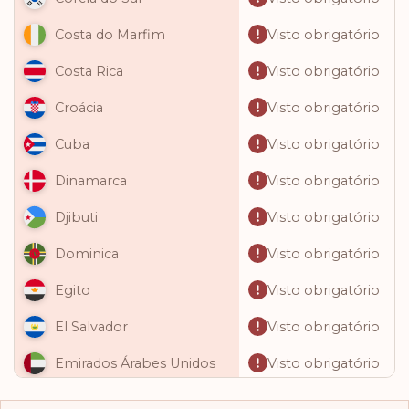
Visto obrigatório
Costa do Marfim
Visto obrigatório
Costa Rica
Visto obrigatório
Croácia
Visto obrigatório
Cuba
Visto obrigatório
Dinamarca
Visto obrigatório
Djibuti
Visto obrigatório
Dominica
Visto obrigatório
Egito
Visto obrigatório
El Salvador
Visto obrigatório
Emirados Árabes Unidos
Visto obrigatório
Equador