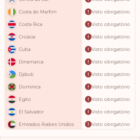
Visto obrigatório
Costa do Marfim
Visto obrigatório
Costa Rica
Visto obrigatório
Croácia
Visto obrigatório
Cuba
Visto obrigatório
Dinamarca
Visto obrigatório
Djibuti
Visto obrigatório
Dominica
Visto obrigatório
Egito
Visto obrigatório
El Salvador
Visto obrigatório
Emirados Árabes Unidos
Visto obrigatório
Equador