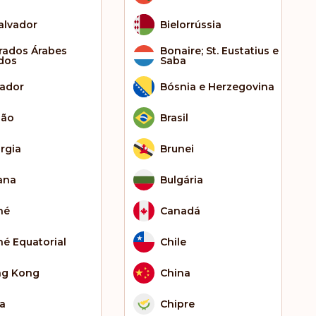
Salvador
Bielorrússia
rados Árabes
Bonaire; St. Eustatius e
dos
Saba
ador
Bósnia e Herzegovina
bão
Brasil
rgia
Brunei
ana
Bulgária
né
Canadá
né Equatorial
Chile
g Kong
China
ia
Chipre