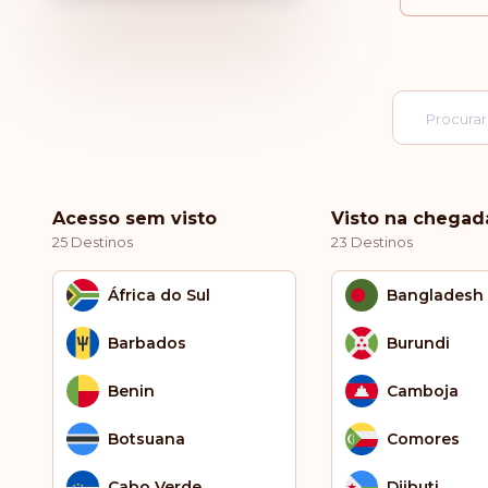
Acesso sem visto
Visto na chegad
25 Destinos
23 Destinos
África do Sul
Bangladesh
Barbados
Burundi
Benin
Camboja
Botsuana
Comores
Cabo Verde
Djibuti