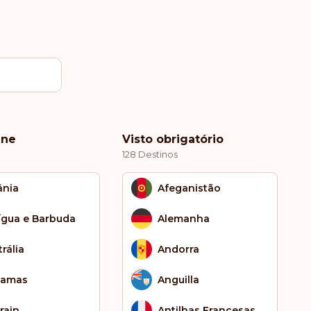
ine
Visto obrigatório
128 Destinos
ânia
Afeganistão
ígua e Barbuda
Alemanha
rália
Andorra
hamas
Anguilla
rain
Antilhas Francesas