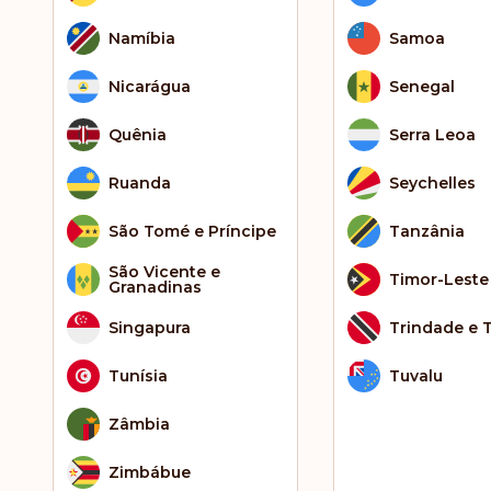
Namíbia
Samoa
Nicarágua
Senegal
Quênia
Serra Leoa
Ruanda
Seychelles
São Tomé e Príncipe
Tanzânia
São Vicente e
Timor-Leste
Granadinas
Singapura
Trindade e 
Tunísia
Tuvalu
Zâmbia
Zimbábue