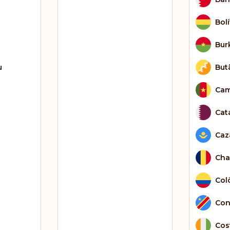
Bolí
Bur
u
But
Cam
Cat
Caz
Cha
Col
Con
Cos