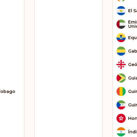
El 
Emi
Uni
Equ
Ga
Geó
Gui
Tobago
Gui
Gui
Hon
Índ