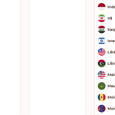
Ind
Irã
Ira
Isra
Lib
Líbi
Mal
Mau
Mol
Mon