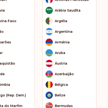
via
Arábia Saudita
kina Faso
Argélia
ão
Argentina
arões
Armênia
ar
Aruba
aquistão
Áustria
de
Azerbaijão
ômbia
Bélgica
go (Rep. Dem.)
Belize
ta do Marfim
Bermudas