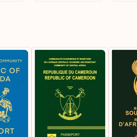
Nig
Om
Paq
Qui
San
São
Síri
Som
Sud
Sur