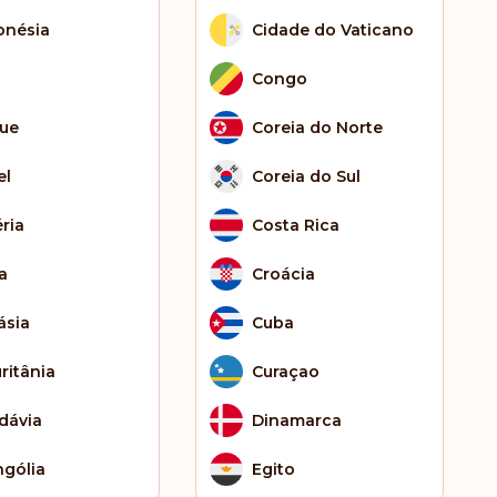
onésia
Cidade do Vaticano
Congo
que
Coreia do Norte
el
Coreia do Sul
éria
Costa Rica
a
Croácia
ásia
Cuba
ritânia
Curaçao
dávia
Dinamarca
gólia
Egito