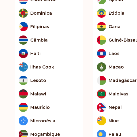
Dominica
Etiópia
Filipinas
Gana
Gâmbia
Guiné-Bissa
Haiti
Laos
Ilhas Cook
Macao
Lesoto
Madagáscar
Malawi
Maldivas
Maurício
Nepal
Micronésia
Niue
Moçambique
Palau