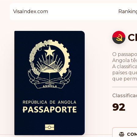
VisaIndex.com
Rankin
C
O passapo
Angola têm
A classif
países qu
que permi
Classific
92
COM