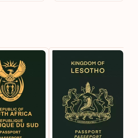
éria
Eritreia
ã
Eslováquia
uistão
Eslovênia
rguistão
Espanha
ta Helena
Essuatíni
Estados Unidos da
 Cristóvão e Nevis
América
a
Estônia
ália
Federação Russa
ão do Sul
Fiji
iname
Finlândia