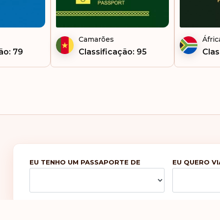
Tai
Taj
Camarões
Áfric
To
ão: 79
Classificação: 95
Clas
Ug
Uzb
Van
Vie
EU TENHO UM PASSAPORTE DE
EU QUERO VI