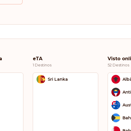
a
eTA
Visto onl
1 Destinos
52 Destinos
Sri Lanka
Alb
Ant
Aust
Ba
Bah