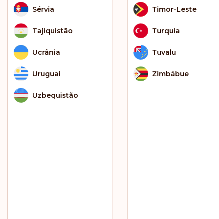
Sérvia
Timor-Leste
Tajiquistão
Turquia
Ucrânia
Tuvalu
Uruguai
Zimbábue
Uzbequistão