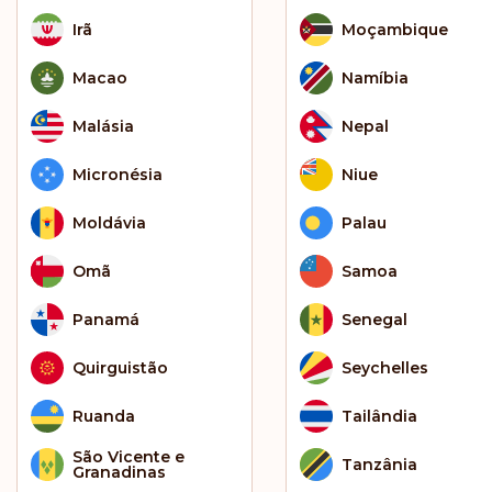
Irã
Moçambique
Macao
Namíbia
Malásia
Nepal
Micronésia
Niue
Moldávia
Palau
Omã
Samoa
Panamá
Senegal
Quirguistão
Seychelles
Ruanda
Tailândia
São Vicente e
Tanzânia
Granadinas