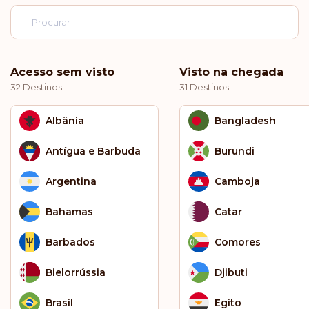
Acesso sem visto
Visto na chegada
32 Destinos
31 Destinos
Albânia
Bangladesh
Antígua e Barbuda
Burundi
Argentina
Camboja
Bahamas
Catar
Barbados
Comores
Bielorrússia
Djibuti
Brasil
Egito