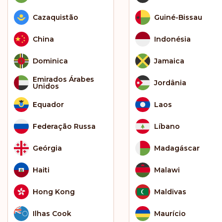
Cazaquistão
Guiné-Bissau
China
Indonésia
Dominica
Jamaica
Emirados Árabes
Jordânia
Unidos
Equador
Laos
Federação Russa
Líbano
Geórgia
Madagáscar
Haiti
Malawi
Hong Kong
Maldivas
Ilhas Cook
Maurício