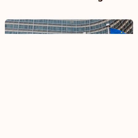
UE endurece regras de isenção de vistos
8 October 2025
Saiba mais