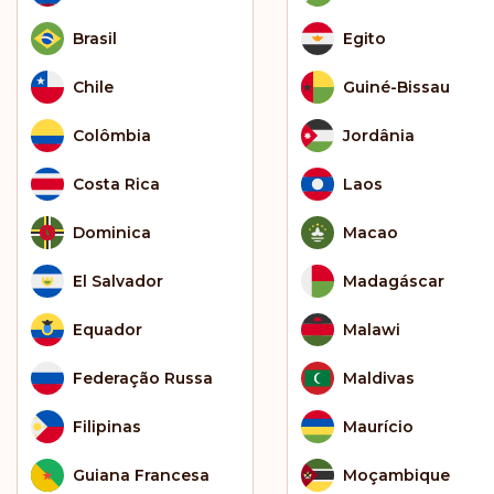
Brasil
Egito
Chile
Guiné-Bissau
Colômbia
Jordânia
Costa Rica
Laos
Dominica
Macao
El Salvador
Madagáscar
Equador
Malawi
Federação Russa
Maldivas
Filipinas
Maurício
Guiana Francesa
Moçambique