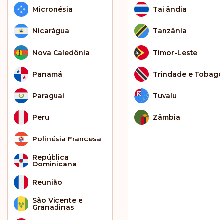
Micronésia
Tailândia
Nicarágua
Tanzânia
Nova Caledônia
Timor-Leste
Panamá
Trindade e Tobag
Paraguai
Tuvalu
Peru
Zâmbia
Polinésia Francesa
República
Dominicana
Reunião
São Vicente e
Granadinas