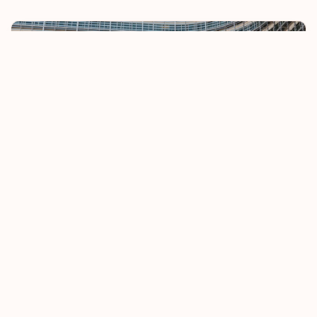
UE endurece regras de isenção de vistos
8 October 2025
Saiba mais