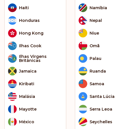
Haiti
Namíbia
Honduras
Nepal
Hong Kong
Niue
Ilhas Cook
Omã
Ilhas Virgens
Palau
Britânicas
Jamaica
Ruanda
Kiribati
Samoa
Malásia
Santa Lúcia
Mayotte
Serra Leoa
México
Seychelles