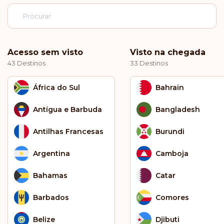
Acesso sem visto
Visto na chegada
43 Destinos
33 Destinos
África do Sul
Bahrain
Antígua e Barbuda
Bangladesh
Antilhas Francesas
Burundi
Argentina
Camboja
Bahamas
Catar
Barbados
Comores
Belize
Djibuti