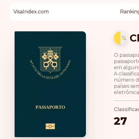
VisaIndex.com
Rankin
C
O passapo
passaporte
em alguns
A classif
número de
países se
eletrônica
Classific
27