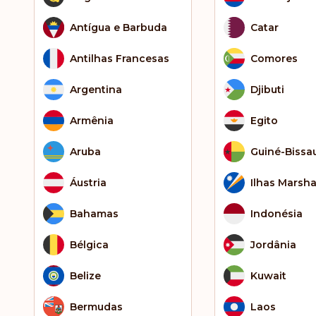
Antígua e Barbuda
Catar
Antilhas Francesas
Comores
Argentina
Djibuti
Armênia
Egito
Aruba
Guiné-Bissa
Áustria
Ilhas Marsha
Bahamas
Indonésia
Bélgica
Jordânia
Belize
Kuwait
Bermudas
Laos