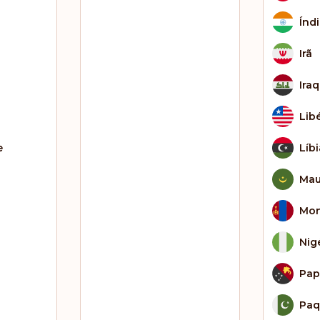
Índ
Irã
Ira
Lib
e
Líbi
Mau
Mon
Nig
Pap
Paq