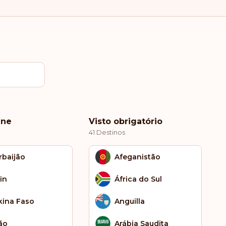
ine
Visto obrigatório
41 Destinos
rbaijão
Afeganistão
in
África do Sul
kina Faso
Anguilla
ão
Arábia Saudita