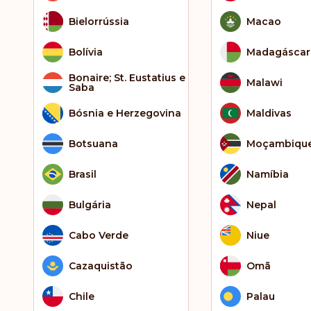
Bielorrússia
Macao
Bolívia
Madagáscar
Bonaire; St. Eustatius e
Malawi
Saba
Bósnia e Herzegovina
Maldivas
Botsuana
Moçambiqu
Brasil
Namíbia
Bulgária
Nepal
Cabo Verde
Niue
Cazaquistão
Omã
Chile
Palau