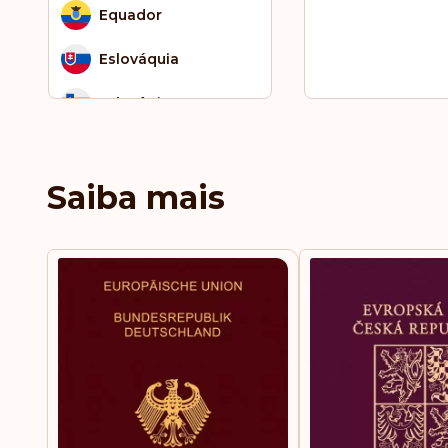
Equador
Eslováquia
Eslovênia
Espanha
Saiba mais
Essuatíni
Estônia
Fiji
Filipinas
Finlândia
França