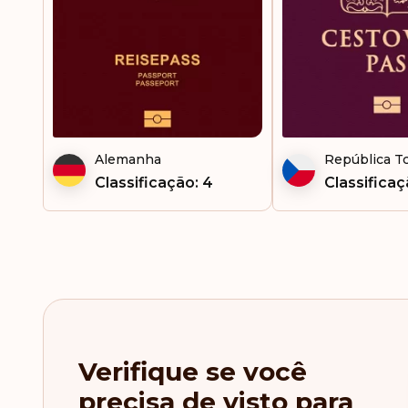
Gâmbia
Geórgia
Gibraltar
Granada
Alemanha
República T
Grécia
Classificação: 4
Classificaç
Groenlândia
Guatemala
Guiana Francesa
Haiti
Verifique se você
Holanda
precisa de visto para
Honduras