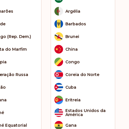
arões
Argélia
de
Barbados
go (Rep. Dem.)
Brunei
ta do Marfim
China
ópia
Congo
eração Russa
Coreia do Norte
bão
Cuba
ana
Eritreia
Estados Unidos da
né
América
né Equatorial
Gana