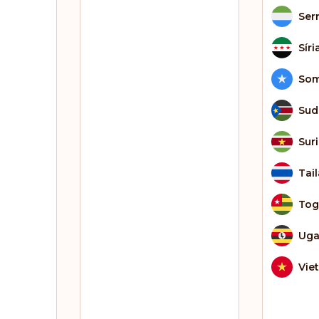
Ser
Síri
Som
Sud
Sur
Tai
To
Ug
Vie