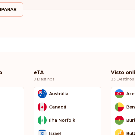
PARAR
a
eTA
Visto onl
9 Destinos
33 Destinos
Austrália
Aze
Canadá
Ben
Ilha Norfolk
Bur
Israel
But