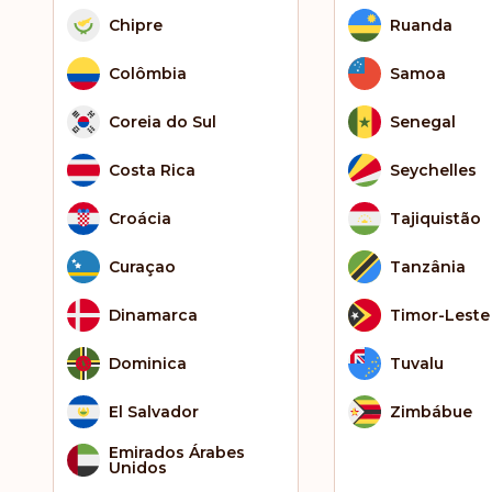
Chipre
Ruanda
Colômbia
Samoa
Coreia do Sul
Senegal
Costa Rica
Seychelles
Croácia
Tajiquistão
Curaçao
Tanzânia
Dinamarca
Timor-Leste
Dominica
Tuvalu
El Salvador
Zimbábue
Emirados Árabes
Unidos