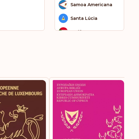
Samoa Americana
Santa Lúcia
Sudão
Tonga
Trindade e Tobago
Turcomenistão
Venezuela