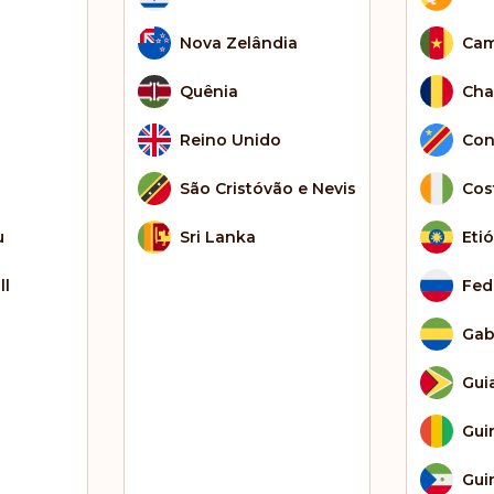
Nova Zelândia
Cam
Quênia
Cha
Reino Unido
Con
São Cristóvão e Nevis
Cos
u
Sri Lanka
Eti
ll
Fed
Ga
Gui
Gui
Gui