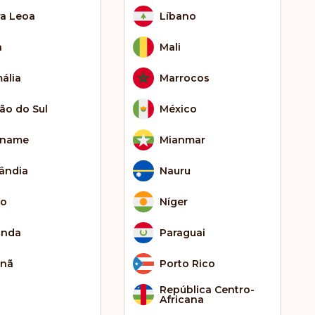
ra Leoa
Líbano
a
Mali
ália
Marrocos
ão do Sul
México
iname
Mianmar
lândia
Nauru
go
Níger
anda
Paraguai
tnã
Porto Rico
República Centro-
Africana