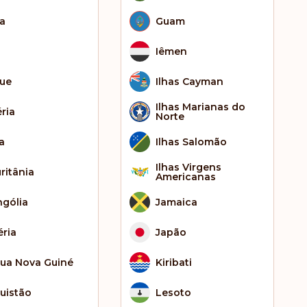
ia
Guam
Iêmen
que
Ilhas Cayman
Ilhas Marianas do
éria
Norte
a
Ilhas Salomão
Ilhas Virgens
ritânia
Americanas
gólia
Jamaica
éria
Japão
ua Nova Guiné
Kiribati
uistão
Lesoto