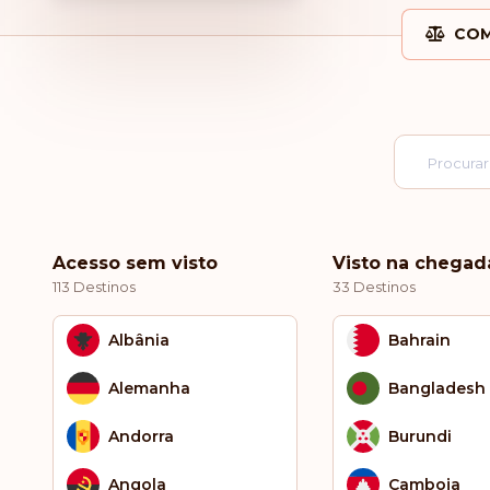
COM
Acesso sem visto
Visto na chegad
113 Destinos
33 Destinos
Albânia
Bahrain
Alemanha
Bangladesh
Andorra
Burundi
Angola
Camboja