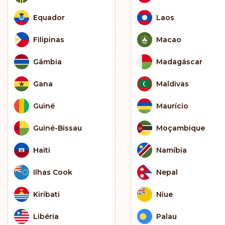
Equador
Laos
Filipinas
Macao
Gâmbia
Madagáscar
Gana
Maldivas
Guiné
Maurício
Guiné-Bissau
Moçambique
Haiti
Namíbia
Ilhas Cook
Nepal
Kiribati
Niue
Libéria
Palau