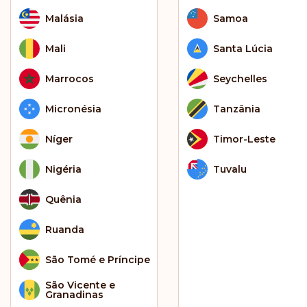
Malásia
Samoa
Mali
Santa Lúcia
Marrocos
Seychelles
Micronésia
Tanzânia
Níger
Timor-Leste
Nigéria
Tuvalu
Quênia
Ruanda
São Tomé e Príncipe
São Vicente e
Granadinas