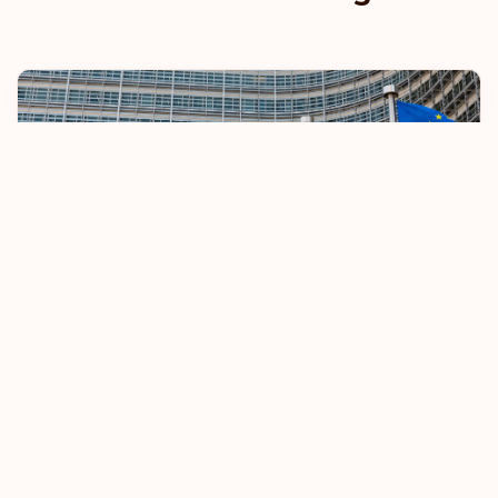
UE endurece regras de isenção de vistos
8 October 2025
Saiba mais