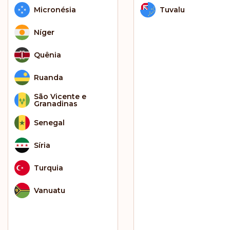
Micronésia
Tuvalu
Níger
Quênia
Ruanda
São Vicente e
Granadinas
Senegal
Síria
Turquia
Vanuatu