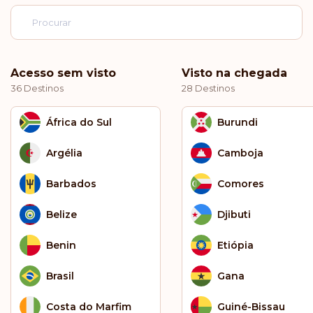
Acesso sem visto
Visto na chegada
36 Destinos
28 Destinos
África do Sul
Burundi
Argélia
Camboja
Barbados
Comores
Belize
Djibuti
Benin
Etiópia
Brasil
Gana
Costa do Marfim
Guiné-Bissau