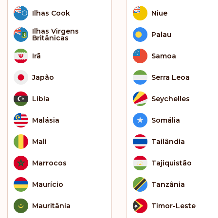
Ilhas Cook
Niue
Ilhas Virgens
Palau
Britânicas
Irã
Samoa
Japão
Serra Leoa
Líbia
Seychelles
Malásia
Somália
Mali
Tailândia
Marrocos
Tajiquistão
Maurício
Tanzânia
Mauritânia
Timor-Leste