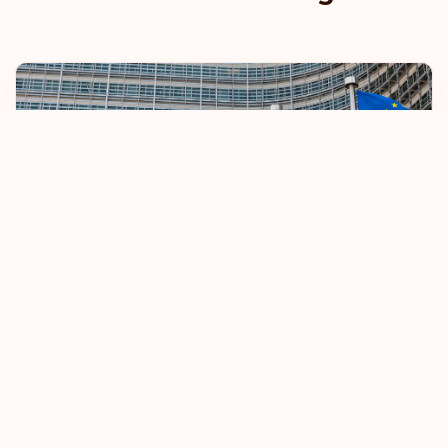
UE endurece regras de isenção de vistos
8 October 2025
Saiba mais