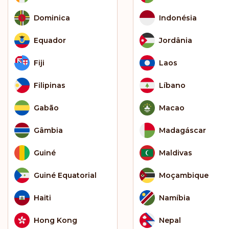
Dominica
Indonésia
Equador
Jordânia
Fiji
Laos
Filipinas
Líbano
Gabão
Macao
Gâmbia
Madagáscar
Guiné
Maldivas
Guiné Equatorial
Moçambique
Haiti
Namíbia
Hong Kong
Nepal