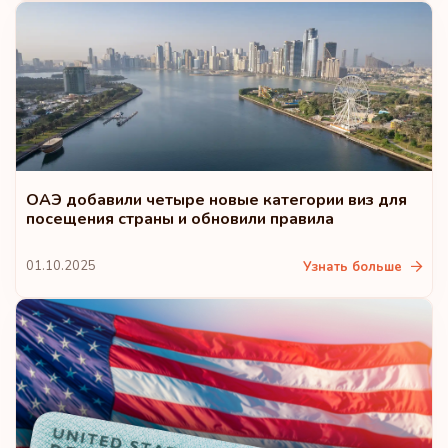
Словакия
Словения
Объединенные Арабские Эмираты
Рейтинг: 9
Направления:
184
ОАЭ добавили четыре новые категории виз для
посещения страны и обновили правила
Эстония
01.10.2025
Узнать больше
Латвия
Лихтенштейн
Малайзия