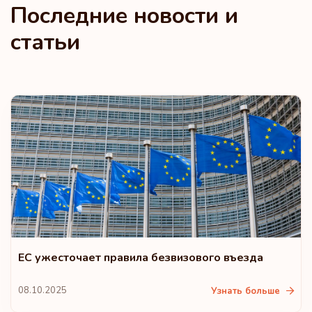
Последние новости и
Португалия
статьи
Великобритания
Рейтинг: 6
Направления:
187
Венгрия
Рейтинг: 7
Направления:
186
Канада
Рейтинг: 8
Направления:
185
Чешская Республика
ЕС ужесточает правила безвизового въезда
08.10.2025
Узнать больше
Польша