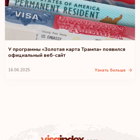
Новая Зеландия
Рейтинг: 10
Направления:
183
Австралия
У программы «Золотая карта Трампа» появился
Хорватия
официальный веб-сайт
16.06.2025
Узнать больше
Исландия
Литва
Соединенные Штаты Америки
Рейтинг: 11
Направления:
180
Монако