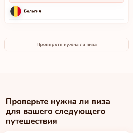
Бельгия
Финляндия
Проверьте нужна ли виза
Италия
Люксембург
Нидерланды
Норвегия
Проверьте нужна ли виза
для вашего следующего
Швеция
путешествия
Швейцария