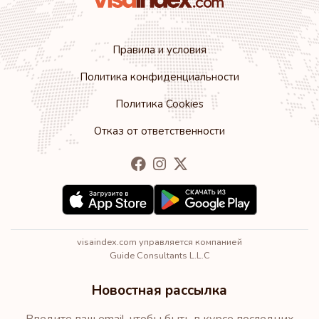
Рейтинг: 12
Направления:
179
Правила и условия
Румыния
Политика конфиденциальности
Рейтинг: 13
Направления:
178
Политика Cookies
Болгария
Отказ от ответственности
Рейтинг: 14
Направления:
177
Гонконг
Рейтинг: 15
Направления:
175
visaindex.com управляется компанией
Кипр
Guide Consultants L.L.C
Новостная рассылка
Рейтинг: 16
Направления:
174